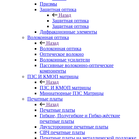
Призмы
Защитная оптика
Назад
Защитная оптика
Защитная оптика
Дифракционные элементы
Волоконная оптика
Назад
Волоконная оптика
Оптическое волокно
Волоконные усилители
Пассивные волоконно-оптические
компоненты
ПЗС И КМОП матрицы
Назад
ПЗС И КМОП матрицы
Миниатюрные ПЗС Матрицы
Печатные платы
Назад
Печатные платы
Гибкие, Полугибкие и Гибко-жёсткие
печатные платы
Двухсторонние печатные платы
СВЧ печатные платы
Печатные платы на металлической подложке