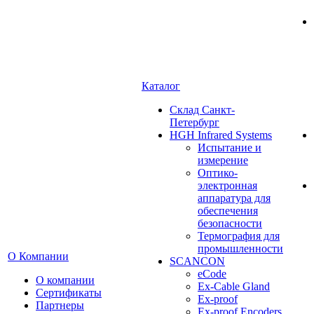
Каталог
Cклад Санкт-
Петербург
HGH Infrared Systems
Испытание и
измерение
Оптико-
электронная
аппаратура для
обеспечения
безопасности
Термография для
промышленности
О Компании
SCANCON
eCode
О компании
Ex-Cable Gland
Сертификаты
Ex-proof
Партнеры
Ex-proof Encoders