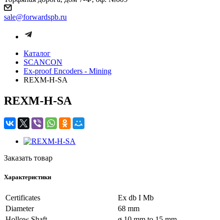
sale@forwardspb.ru
Каталог
SCANCON
Ex-proof Encoders - Mining
REXM-H-SA
REXM-H-SA
Заказать товар
Характеристики
Certificates
Ex db I Mb
Diameter
68 mm
Hollow Shaft
ø 10 mm to 15 mm