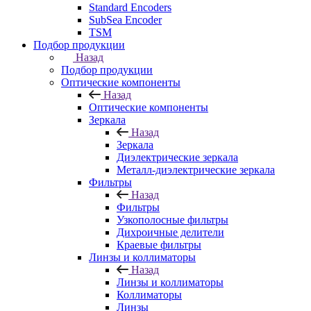
Standard Encoders
SubSea Encoder
TSM
Подбор продукции
Назад
Подбор продукции
Оптические компоненты
Назад
Оптические компоненты
Зеркала
Назад
Зеркала
Диэлектрические зеркала
Металл-диэлектрические зеркала
Фильтры
Назад
Фильтры
Узкополосные фильтры
Дихроичные делители
Краевые фильтры
Линзы и коллиматоры
Назад
Линзы и коллиматоры
Коллиматоры
Линзы