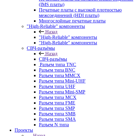
(IMS платы)
Печатные платы с высокой плотностью
межсоединений (HDI платы)
Многослойные печатные платы
"High-Reliable" компоненты
Назад
"High-Reliable" компоненты
"High-Reliable" компоненты
СВЧ-разъёмы
Назад
СВЧ-разъёмы
Разъем типа TNC
Разъем типа BNC
Разъем типа MMCX
Разъем типа Mini-UHF
Разъем типа UHF
Разъем типа Mini-SMP
Разъем типа MCX
Разъем типа FME
Разъем типа SMP
Разъем типа SMB
Разъем типа SMA
Разъем N типа
Проекты
Назад