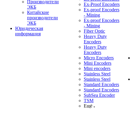
Производители
Ex-Proof Encoders
ЭКБ
Ex-proof Encoders
Китайские
- Mining
производители
Ex-proof Encoders
ЭКБ
- Mining
Юридическая
Fiber Optic
информация
Heavy Duty
Encoders
Heavy Duty
Encoders
Micro Encoders
Mini Encoders
Mini encoders
Stainless Steel
Stainless Steel
Standard Encoders
Standard Encoders
SubSea Encoder
TSM
Ещё