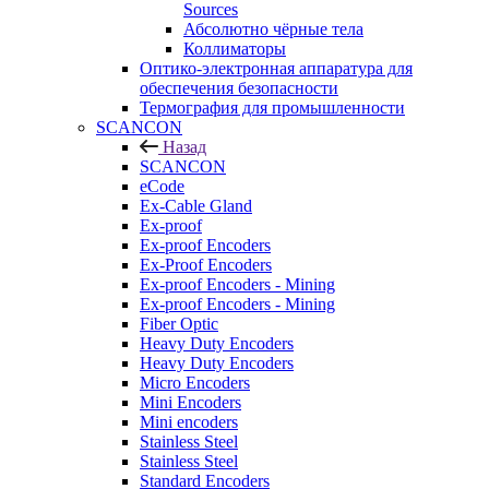
Sources
Абсолютно чёрные тела
Коллиматоры
Оптико-электронная аппаратура для
обеспечения безопасности
Термография для промышленности
SCANCON
Назад
SCANCON
eCode
Ex-Cable Gland
Ex-proof
Ex-proof Encoders
Ex-Proof Encoders
Ex-proof Encoders - Mining
Ex-proof Encoders - Mining
Fiber Optic
Heavy Duty Encoders
Heavy Duty Encoders
Micro Encoders
Mini Encoders
Mini encoders
Stainless Steel
Stainless Steel
Standard Encoders