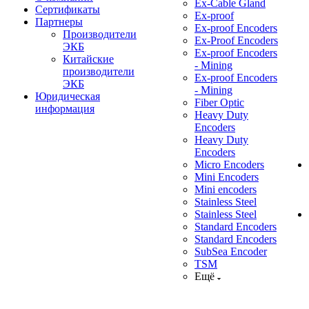
Ex-Cable Gland
Сертификаты
Ex-proof
Партнеры
Ex-proof Encoders
Производители
Ex-Proof Encoders
ЭКБ
Ex-proof Encoders
Китайские
- Mining
производители
Ex-proof Encoders
ЭКБ
- Mining
Юридическая
Fiber Optic
информация
Heavy Duty
Encoders
Heavy Duty
Encoders
Micro Encoders
Mini Encoders
Mini encoders
Stainless Steel
Stainless Steel
Standard Encoders
Standard Encoders
SubSea Encoder
TSM
Ещё