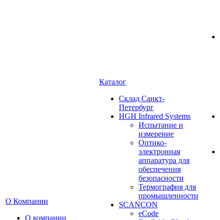
Каталог
Cклад Санкт-
Петербург
HGH Infrared Systems
Испытание и
измерение
Оптико-
электронная
аппаратура для
обеспечения
безопасности
Термография для
промышленности
О Компании
SCANCON
eCode
О компании