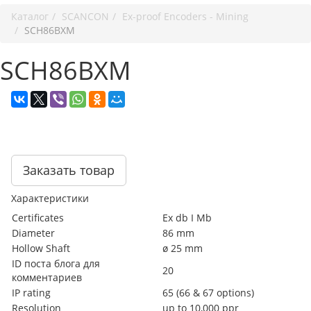
Каталог
SCANCON
Ex-proof Encoders - Mining
SCH86BXM
SCH86BXM
Заказать товар
Характеристики
Certificates
Ex db I Mb
Diameter
86 mm
Hollow Shaft
ø 25 mm
ID поста блога для
20
комментариев
IP rating
65 (66 & 67 options)
Resolution
up to 10,000 ppr