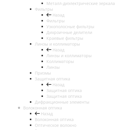
Металл-диэлектрические зеркала
Фильтры
Назад
Фильтры
Узкополосные фильтры
Дихроичные делители
Краевые фильтры
Линзы и коллиматоры
Назад
Линзы и коллиматоры
Коллиматоры
Линзы
Призмы
Защитная оптика
Назад
Защитная оптика
Защитная оптика
Дифракционные элементы
Волоконная оптика
Назад
Волоконная оптика
Оптическое волокно