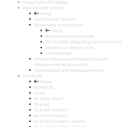
Cклад Санкт-Петербург
HGH Infrared Systems
Назад
HGH Infrared Systems
Испытание и измерение
Назад
Испытание и измерение
UV-VIS-SWIR Integrating Sphere Sources
Абсолютно чёрные тела
Коллиматоры
Оптико-электронная аппаратура для
обеспечения безопасности
Термография для промышленности
SCANCON
Назад
SCANCON
eCode
Ex-Cable Gland
Ex-proof
Ex-proof Encoders
Ex-Proof Encoders
Ex-proof Encoders - Mining
Ex-proof Encoders - Mining