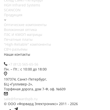
Cклад Санкт-Петербург
HGH Infrared Systems
SCANCON
Продукция
Оптические компоненты
Волоконная оптика
ПЗС И КМОП матрицы
Печатные платы
"High-Reliable" компоненты
СВЧ-разъёмы
Наши контакты
+7 (812) 565-65-56
Пн. – Пт.: с 10:00 до 18:00
197374, Санкт-Петербург,
БЦ «Гулливер-2»,
Торфяная дорога, дом 7-Ф, оф. №609
sale@forwardspb.ru
© ООО «Форвард Электроникс» 2011 - 2026