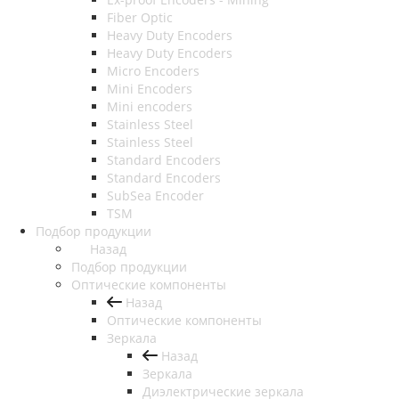
Fiber Optic
Heavy Duty Encoders
Heavy Duty Encoders
Micro Encoders
Mini Encoders
Mini encoders
Stainless Steel
Stainless Steel
Standard Encoders
Standard Encoders
SubSea Encoder
TSM
Подбор продукции
Назад
Подбор продукции
Оптические компоненты
Назад
Оптические компоненты
Зеркала
Назад
Зеркала
Диэлектрические зеркала