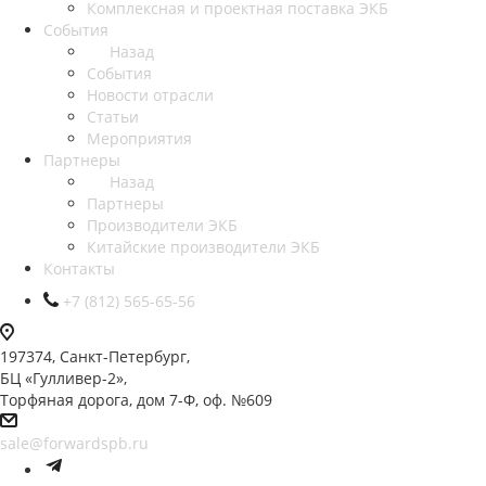
Комплексная и проектная поставка ЭКБ
События
Назад
События
Новости отрасли
Статьи
Мероприятия
Партнеры
Назад
Партнеры
Производители ЭКБ
Китайские производители ЭКБ
Контакты
+7 (812) 565-65-56
197374, Санкт-Петербург,
БЦ «Гулливер-2»,
Торфяная дорога, дом 7-Ф, оф. №609
sale@forwardspb.ru