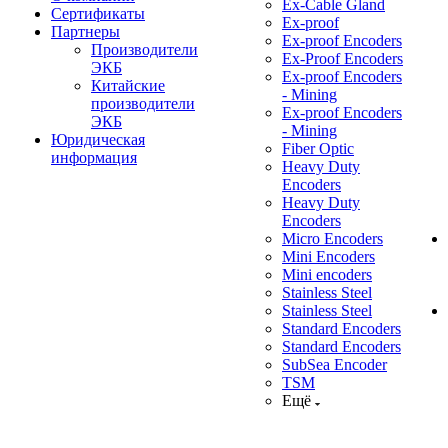
Ex-Cable Gland
Сертификаты
Ex-proof
Партнеры
Ex-proof Encoders
Производители
Ex-Proof Encoders
ЭКБ
Ex-proof Encoders
Китайские
- Mining
производители
Ex-proof Encoders
ЭКБ
- Mining
Юридическая
Fiber Optic
информация
Heavy Duty
Encoders
Heavy Duty
Encoders
Micro Encoders
Mini Encoders
Mini encoders
Stainless Steel
Stainless Steel
Standard Encoders
Standard Encoders
SubSea Encoder
TSM
Ещё