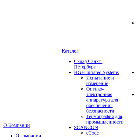
Каталог
Cклад Санкт-
Петербург
HGH Infrared Systems
Испытание и
измерение
Оптико-
электронная
аппаратура для
обеспечения
безопасности
Термография для
промышленности
О Компании
SCANCON
eCode
О компании