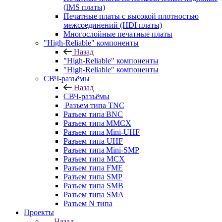
(IMS платы)
Печатные платы с высокой плотностью
межсоединений (HDI платы)
Многослойные печатные платы
"High-Reliable" компоненты
Назад
"High-Reliable" компоненты
"High-Reliable" компоненты
СВЧ-разъёмы
Назад
СВЧ-разъёмы
Разъем типа TNC
Разъем типа BNC
Разъем типа MMCX
Разъем типа Mini-UHF
Разъем типа UHF
Разъем типа Mini-SMP
Разъем типа MCX
Разъем типа FME
Разъем типа SMP
Разъем типа SMB
Разъем типа SMA
Разъем N типа
Проекты
Назад