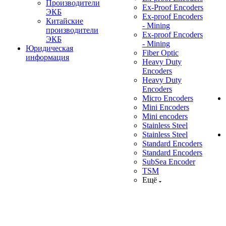
Производители
Ex-Proof Encoders
ЭКБ
Ex-proof Encoders
Китайские
- Mining
производители
Ex-proof Encoders
ЭКБ
- Mining
Юридическая
Fiber Optic
информация
Heavy Duty
Encoders
Heavy Duty
Encoders
Micro Encoders
Mini Encoders
Mini encoders
Stainless Steel
Stainless Steel
Standard Encoders
Standard Encoders
SubSea Encoder
TSM
Ещё