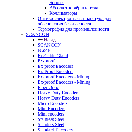
Sources
Абсолютно чёрные тела
Коллиматоры
Оптико-электронная аппаратура для
обеспечения безопасности
Термография для промышленности
SCANCON
Назад
SCANCON
eCode
Ex-Cable Gland
Ex-proof
Ex-proof Encoders
Ex-Proof Encoders
Ex-proof Encoders - Mining
Ex-proof Encoders - Mining
Fiber Optic
Heavy Duty Encoders
Heavy Duty Encoders
Micro Encoders
Mini Encoders
Mini encoders
Stainless Steel
Stainless Steel
Standard Encoders