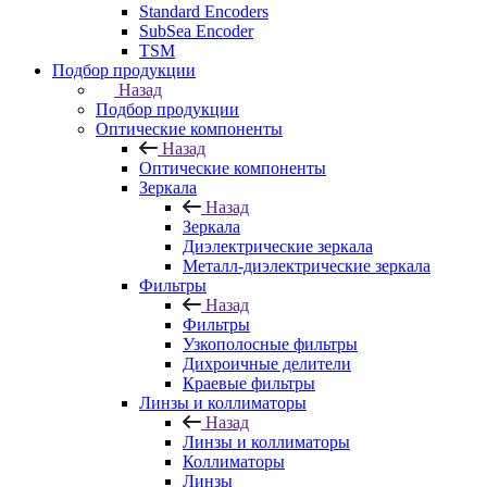
Standard Encoders
SubSea Encoder
TSM
Подбор продукции
Назад
Подбор продукции
Оптические компоненты
Назад
Оптические компоненты
Зеркала
Назад
Зеркала
Диэлектрические зеркала
Металл-диэлектрические зеркала
Фильтры
Назад
Фильтры
Узкополосные фильтры
Дихроичные делители
Краевые фильтры
Линзы и коллиматоры
Назад
Линзы и коллиматоры
Коллиматоры
Линзы