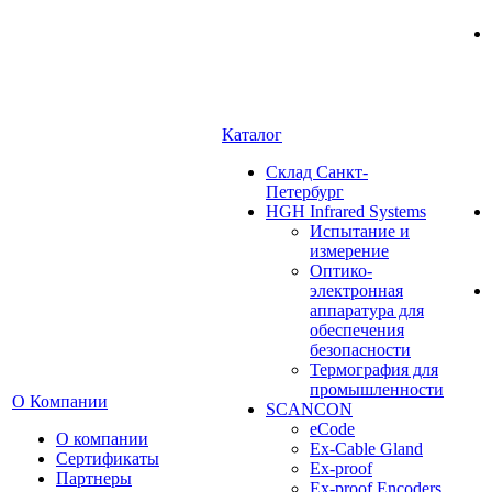
Каталог
Cклад Санкт-
Петербург
HGH Infrared Systems
Испытание и
измерение
Оптико-
электронная
аппаратура для
обеспечения
безопасности
Термография для
промышленности
О Компании
SCANCON
eCode
О компании
Ex-Cable Gland
Сертификаты
Ex-proof
Партнеры
Ex-proof Encoders