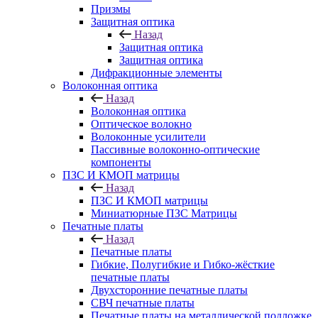
Призмы
Защитная оптика
Назад
Защитная оптика
Защитная оптика
Дифракционные элементы
Волоконная оптика
Назад
Волоконная оптика
Оптическое волокно
Волоконные усилители
Пассивные волоконно-оптические
компоненты
ПЗС И КМОП матрицы
Назад
ПЗС И КМОП матрицы
Миниатюрные ПЗС Матрицы
Печатные платы
Назад
Печатные платы
Гибкие, Полугибкие и Гибко-жёсткие
печатные платы
Двухсторонние печатные платы
СВЧ печатные платы
Печатные платы на металлической подложке