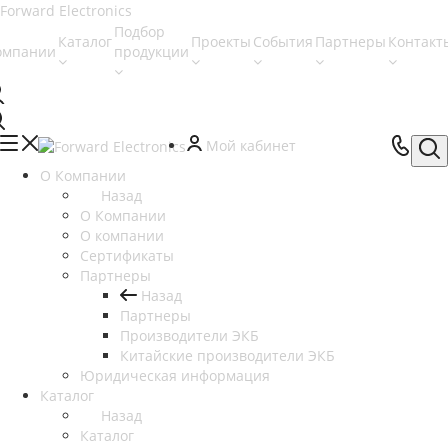
Подбор
Каталог
Проекты
События
Партнеры
Контакт
омпании
продукции
Мой кабинет
О Компании
Назад
О Компании
О компании
Сертификаты
Партнеры
Назад
Партнеры
Производители ЭКБ
Китайские производители ЭКБ
Юридическая информация
Каталог
Назад
Каталог