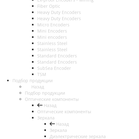
Fiber Optic
Heavy Duty Encoders
Heavy Duty Encoders
Micro Encoders
Mini Encoders
Mini encoders
Stainless Steel
Stainless Steel
Standard Encoders
Standard Encoders
SubSea Encoder
TSM
Подбор продукции
Назад
Подбор продукции
Оптические компоненты
Назад
Оптические компоненты
Зеркала
Назад
Зеркала
Диэлектрические зеркала