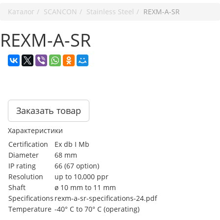
Каталог
SCANCON
Stainless Steel
REXM-A-SR
REXM-A-SR
Заказать товар
Характеристики
Certification
Ex db I Mb
Diameter
68 mm
IP rating
66 (67 option)
Resolution
up to 10,000 ppr
Shaft
ø 10 mm to 11 mm
Specifications
rexm-a-sr-specifications-24.pdf
Temperature
-40° C to 70° C (operating)