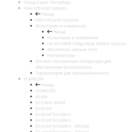
Cклад Санкт-Петербург
HGH Infrared Systems
Назад
HGH Infrared Systems
Испытание и измерение
Назад
Испытание и измерение
UV-VIS-SWIR Integrating Sphere Sources
Абсолютно чёрные тела
Коллиматоры
Оптико-электронная аппаратура для
обеспечения безопасности
Термография для промышленности
SCANCON
Назад
SCANCON
eCode
Ex-Cable Gland
Ex-proof
Ex-proof Encoders
Ex-Proof Encoders
Ex-proof Encoders - Mining
Ex-proof Encoders - Mining