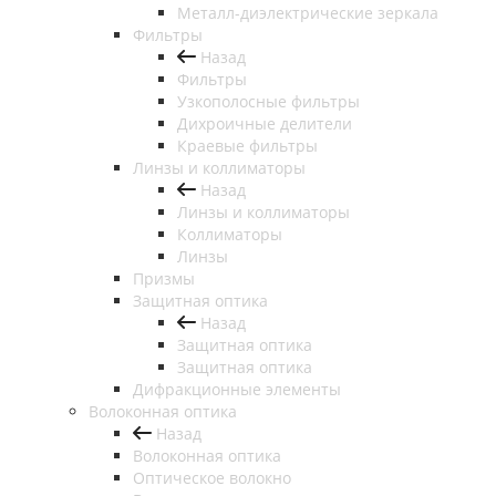
Металл-диэлектрические зеркала
Фильтры
Назад
Фильтры
Узкополосные фильтры
Дихроичные делители
Краевые фильтры
Линзы и коллиматоры
Назад
Линзы и коллиматоры
Коллиматоры
Линзы
Призмы
Защитная оптика
Назад
Защитная оптика
Защитная оптика
Дифракционные элементы
Волоконная оптика
Назад
Волоконная оптика
Оптическое волокно