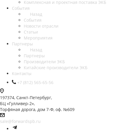
Комплексная и проектная поставка ЭКБ
События
Назад
События
Новости отрасли
Статьи
Мероприятия
Партнеры
Назад
Партнеры
Производители ЭКБ
Китайские производители ЭКБ
Контакты
+7 (812) 565-65-56
197374, Санкт-Петербург,
БЦ «Гулливер-2»,
Торфяная дорога, дом 7-Ф, оф. №609
sale@forwardspb.ru