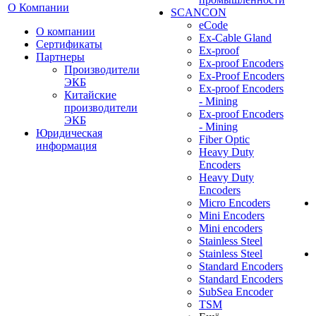
О Компании
SCANCON
eCode
О компании
Ex-Cable Gland
Сертификаты
Ex-proof
Партнеры
Ex-proof Encoders
Производители
Ex-Proof Encoders
ЭКБ
Ex-proof Encoders
Китайские
- Mining
производители
Ex-proof Encoders
ЭКБ
- Mining
Юридическая
Fiber Optic
информация
Heavy Duty
Encoders
Heavy Duty
Encoders
Micro Encoders
Mini Encoders
Mini encoders
Stainless Steel
Stainless Steel
Standard Encoders
Standard Encoders
SubSea Encoder
TSM