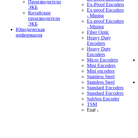
Производители
Ex-Proof Encoders
ЭКБ
Ex-proof Encoders
Китайские
- Mining
производители
Ex-proof Encoders
ЭКБ
- Mining
Юридическая
Fiber Optic
информация
Heavy Duty
Encoders
Heavy Duty
Encoders
Micro Encoders
Mini Encoders
Mini encoders
Stainless Steel
Stainless Steel
Standard Encoders
Standard Encoders
SubSea Encoder
TSM
Ещё