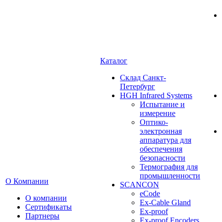
Каталог
Cклад Санкт-
Петербург
HGH Infrared Systems
Испытание и
измерение
Оптико-
электронная
аппаратура для
обеспечения
безопасности
Термография для
промышленности
О Компании
SCANCON
eCode
О компании
Ex-Cable Gland
Сертификаты
Ex-proof
Партнеры
Ex-proof Encoders