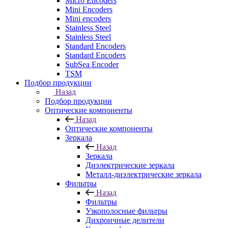
Micro Encoders
Mini Encoders
Mini encoders
Stainless Steel
Stainless Steel
Standard Encoders
Standard Encoders
SubSea Encoder
TSM
Подбор продукции
Назад
Подбор продукции
Оптические компоненты
Назад
Оптические компоненты
Зеркала
Назад
Зеркала
Диэлектрические зеркала
Металл-диэлектрические зеркала
Фильтры
Назад
Фильтры
Узкополосные фильтры
Дихроичные делители