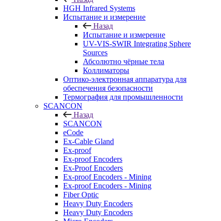
HGH Infrared Systems
Испытание и измерение
Назад
Испытание и измерение
UV-VIS-SWIR Integrating Sphere
Sources
Абсолютно чёрные тела
Коллиматоры
Оптико-электронная аппаратура для
обеспечения безопасности
Термография для промышленности
SCANCON
Назад
SCANCON
eCode
Ex-Cable Gland
Ex-proof
Ex-proof Encoders
Ex-Proof Encoders
Ex-proof Encoders - Mining
Ex-proof Encoders - Mining
Fiber Optic
Heavy Duty Encoders
Heavy Duty Encoders