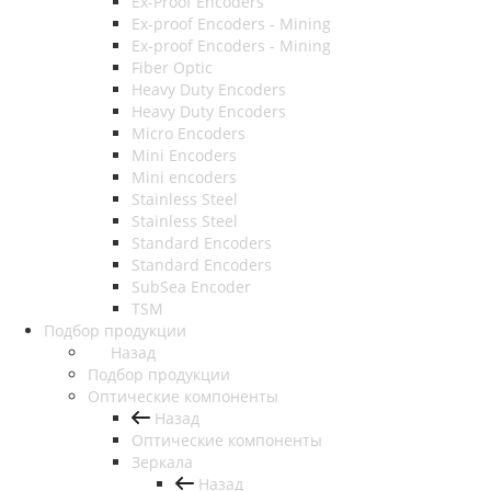
Ex-Proof Encoders
Ex-proof Encoders - Mining
Ex-proof Encoders - Mining
Fiber Optic
Heavy Duty Encoders
Heavy Duty Encoders
Micro Encoders
Mini Encoders
Mini encoders
Stainless Steel
Stainless Steel
Standard Encoders
Standard Encoders
SubSea Encoder
TSM
Подбор продукции
Назад
Подбор продукции
Оптические компоненты
Назад
Оптические компоненты
Зеркала
Назад