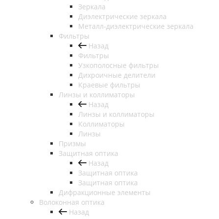
Зеркала
Диэлектрические зеркала
Металл-диэлектрические зеркала
Фильтры
Назад
Фильтры
Узкополосные фильтры
Дихроичные делители
Краевые фильтры
Линзы и коллиматоры
Назад
Линзы и коллиматоры
Коллиматоры
Линзы
Призмы
Защитная оптика
Назад
Защитная оптика
Защитная оптика
Дифракционные элементы
Волоконная оптика
Назад