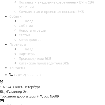
Поставка и внедрение современных ВЧ и СВЧ
решений
Комплексная и проектная поставка ЭКБ
События
Назад
События
Новости отрасли
Статьи
Мероприятия
Партнеры
Назад
Партнеры
Производители ЭКБ
Китайские производители ЭКБ
Контакты
+7 (812) 565-65-56
197374, Санкт-Петербург,
БЦ «Гулливер-2»,
Торфяная дорога, дом 7-Ф, оф. №609