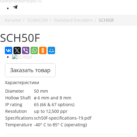
sale@forwardspb.ru
Каталог
SCANCON
Standard Encoders
SCH50F
SCH50F
Заказать товар
Характеристики
Diameter
50 mm
Hollow Shaft
ø 6 mm and 8 mm
IP rating
65 (66 & 67 options)
Resolution
up to 12,500 ppr
Specifications
sch50f-specifications-19.pdf
Temperature
-40° C to 85° C (operating)