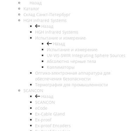
Назад
Каталог
Cклад Санкт-Петербург
HGH Infrared Systems
Назад
HGH Infrared Systems
Испытание и измерение
Назад
Испытание и измерение
UV-VIS-SWIR Integrating Sphere Sources
Абсолютно чёрные тела
Коллиматоры
Оптико-электронная аппаратура для
обеспечения безопасности
Термография для промышленности
SCANCON
Назад
SCANCON
eCode
Ex-Cable Gland
Ex-proof
Ex-proof Encoders