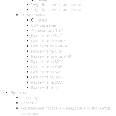
"High-Reliable" компоненты
"High-Reliable" компоненты
СВЧ-разъёмы
Назад
СВЧ-разъёмы
Разъем типа TNC
Разъем типа BNC
Разъем типа MMCX
Разъем типа Mini-UHF
Разъем типа UHF
Разъем типа Mini-SMP
Разъем типа MCX
Разъем типа FME
Разъем типа SMP
Разъем типа SMB
Разъем типа SMA
Разъем N типа
Проекты
Назад
Проекты
Комплексная поставка и внедрение компонентов
фотоники