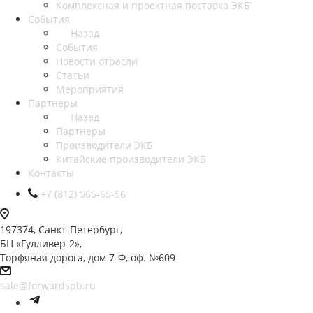
Комплексная и проектная поставка ЭКБ
События
Назад
События
Новости отрасли
Статьи
Мероприятия
Партнеры
Назад
Партнеры
Производители ЭКБ
Китайские производители ЭКБ
Контакты
+7 (812) 565-65-56
197374, Санкт-Петербург,
БЦ «Гулливер-2»,
Торфяная дорога, дом 7-Ф, оф. №609
sale@forwardspb.ru