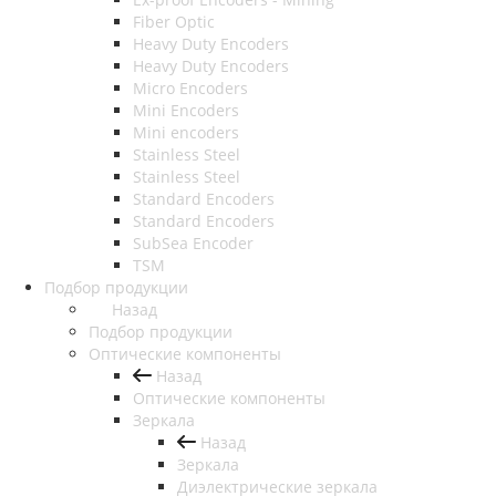
Fiber Optic
Heavy Duty Encoders
Heavy Duty Encoders
Micro Encoders
Mini Encoders
Mini encoders
Stainless Steel
Stainless Steel
Standard Encoders
Standard Encoders
SubSea Encoder
TSM
Подбор продукции
Назад
Подбор продукции
Оптические компоненты
Назад
Оптические компоненты
Зеркала
Назад
Зеркала
Диэлектрические зеркала