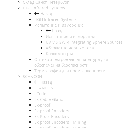
Cклад Санкт-Петербург
HGH Infrared Systems
Назад
HGH Infrared Systems
Испытание и измерение
Назад
Испытание и измерение
UV-VIS-SWIR Integrating Sphere Sources
Абсолютно чёрные тела
Коллиматоры
Оптико-электронная аппаратура для
обеспечения безопасности
Термография для промышленности
SCANCON
Назад
SCANCON
eCode
Ex-Cable Gland
Ex-proof
Ex-proof Encoders
Ex-Proof Encoders
Ex-proof Encoders - Mining
Ex-proof Encoders - Mining