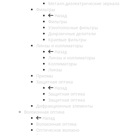
Металл-диэлектрические зеркала
Фильтры
Назад
Фильтры
Узкополосные фильтры
Дихроичные делители
Краевые фильтры
Линзы и коллиматоры
Назад
Линзы и коллиматоры
Коллиматоры
Линзы
Призмы
Защитная оптика
Назад
Защитная оптика
Защитная оптика
Дифракционные элементы
Волоконная оптика
Назад
Волоконная оптика
Оптическое волокно