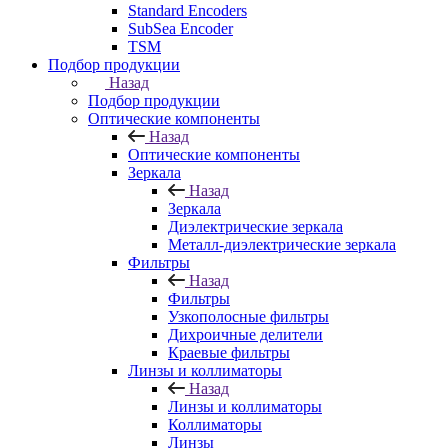
Standard Encoders
SubSea Encoder
TSM
Подбор продукции
Назад
Подбор продукции
Оптические компоненты
Назад
Оптические компоненты
Зеркала
Назад
Зеркала
Диэлектрические зеркала
Металл-диэлектрические зеркала
Фильтры
Назад
Фильтры
Узкополосные фильтры
Дихроичные делители
Краевые фильтры
Линзы и коллиматоры
Назад
Линзы и коллиматоры
Коллиматоры
Линзы