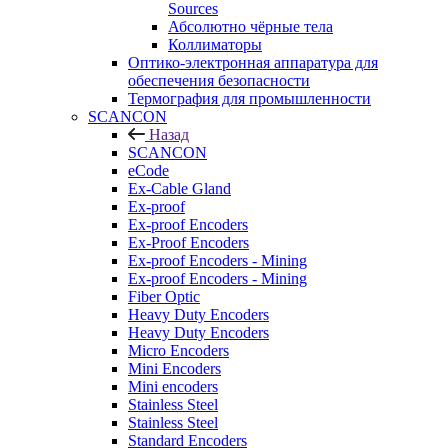
Sources
Абсолютно чёрные тела
Коллиматоры
Оптико-электронная аппаратура для
обеспечения безопасности
Термография для промышленности
SCANCON
Назад
SCANCON
eCode
Ex-Cable Gland
Ex-proof
Ex-proof Encoders
Ex-Proof Encoders
Ex-proof Encoders - Mining
Ex-proof Encoders - Mining
Fiber Optic
Heavy Duty Encoders
Heavy Duty Encoders
Micro Encoders
Mini Encoders
Mini encoders
Stainless Steel
Stainless Steel
Standard Encoders