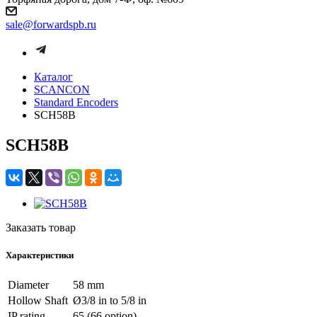
sale@forwardspb.ru
Каталог
SCANCON
Standard Encoders
SCH58B
SCH58B
Заказать товар
Характеристики
Diameter
58 mm
Hollow Shaft
Ø3/8 in to 5/8 in
IP rating
65 (66 option)