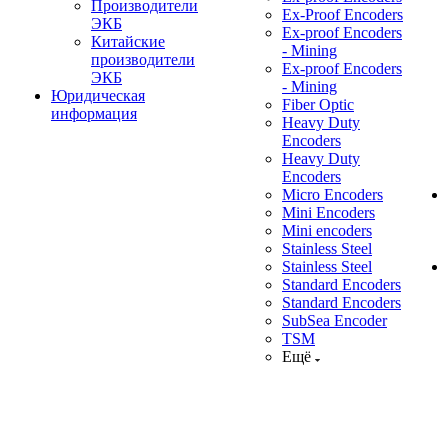
Производители
Ex-Proof Encoders
ЭКБ
Ex-proof Encoders
Китайские
- Mining
производители
Ex-proof Encoders
ЭКБ
- Mining
Юридическая
Fiber Optic
информация
Heavy Duty
Encoders
Heavy Duty
Encoders
Micro Encoders
Mini Encoders
Mini encoders
Stainless Steel
Stainless Steel
Standard Encoders
Standard Encoders
SubSea Encoder
TSM
Ещё