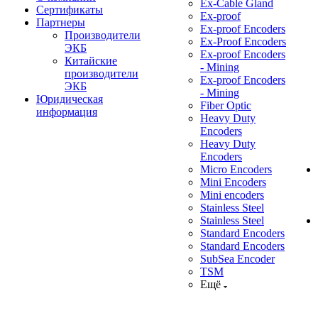
Ex-Cable Gland
Сертификаты
Ex-proof
Партнеры
Ex-proof Encoders
Производители
Ex-Proof Encoders
ЭКБ
Ex-proof Encoders
Китайские
- Mining
производители
Ex-proof Encoders
ЭКБ
- Mining
Юридическая
Fiber Optic
информация
Heavy Duty
Encoders
Heavy Duty
Encoders
Micro Encoders
Mini Encoders
Mini encoders
Stainless Steel
Stainless Steel
Standard Encoders
Standard Encoders
SubSea Encoder
TSM
Ещё