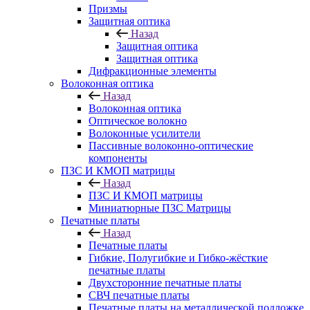
Призмы
Защитная оптика
Назад
Защитная оптика
Защитная оптика
Дифракционные элементы
Волоконная оптика
Назад
Волоконная оптика
Оптическое волокно
Волоконные усилители
Пассивные волоконно-оптические
компоненты
ПЗС И КМОП матрицы
Назад
ПЗС И КМОП матрицы
Миниатюрные ПЗС Матрицы
Печатные платы
Назад
Печатные платы
Гибкие, Полугибкие и Гибко-жёсткие
печатные платы
Двухсторонние печатные платы
СВЧ печатные платы
Печатные платы на металлической подложке