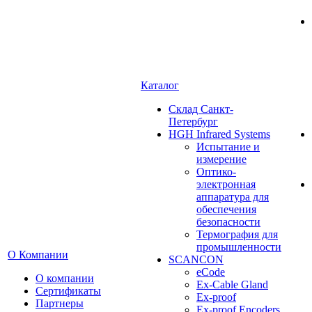
Каталог
Cклад Санкт-
Петербург
HGH Infrared Systems
Испытание и
измерение
Оптико-
электронная
аппаратура для
обеспечения
безопасности
Термография для
промышленности
О Компании
SCANCON
eCode
О компании
Ex-Cable Gland
Сертификаты
Ex-proof
Партнеры
Ex-proof Encoders