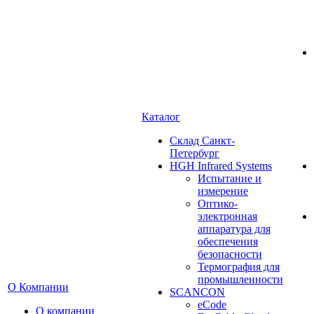
Каталог
Cклад Санкт-
Петербург
HGH Infrared Systems
Испытание и
измерение
Оптико-
электронная
аппаратура для
обеспечения
безопасности
Термография для
промышленности
О Компании
SCANCON
eCode
О компании