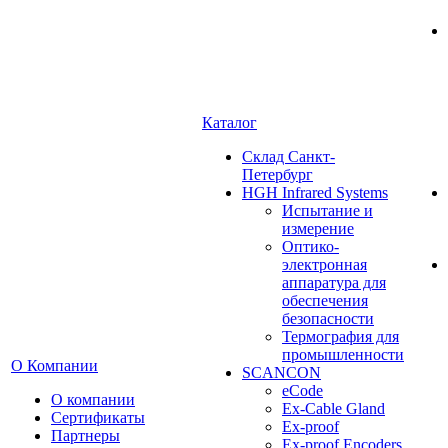
Каталог
Cклад Санкт-
Петербург
HGH Infrared Systems
Испытание и
измерение
Оптико-
электронная
аппаратура для
обеспечения
безопасности
Термография для
промышленности
О Компании
SCANCON
eCode
О компании
Ex-Cable Gland
Сертификаты
Ex-proof
Партнеры
Ex-proof Encoders