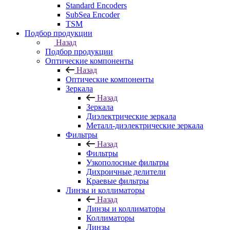
Standard Encoders
SubSea Encoder
TSM
Подбор продукции
Назад
Подбор продукции
Оптические компоненты
Назад
Оптические компоненты
Зеркала
Назад
Зеркала
Диэлектрические зеркала
Металл-диэлектрические зеркала
Фильтры
Назад
Фильтры
Узкополосные фильтры
Дихроичные делители
Краевые фильтры
Линзы и коллиматоры
Назад
Линзы и коллиматоры
Коллиматоры
Линзы