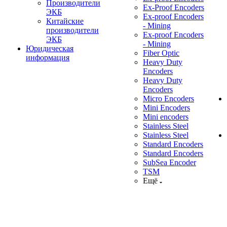
Производители
Ex-Proof Encoders
ЭКБ
Ex-proof Encoders
Китайские
- Mining
производители
Ex-proof Encoders
ЭКБ
- Mining
Юридическая
Fiber Optic
информация
Heavy Duty
Encoders
Heavy Duty
Encoders
Micro Encoders
Mini Encoders
Mini encoders
Stainless Steel
Stainless Steel
Standard Encoders
Standard Encoders
SubSea Encoder
TSM
Ещё