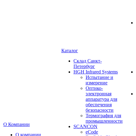
Каталог
Cклад Санкт-
Петербург
HGH Infrared Systems
Испытание и
измерение
Оптико-
электронная
аппаратура для
обеспечения
безопасности
Термография для
промышленности
О Компании
SCANCON
eCode
О компании