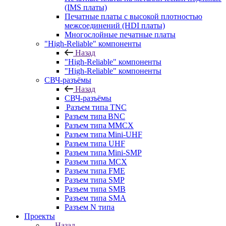
(IMS платы)
Печатные платы с высокой плотностью
межсоединений (HDI платы)
Многослойные печатные платы
"High-Reliable" компоненты
Назад
"High-Reliable" компоненты
"High-Reliable" компоненты
СВЧ-разъёмы
Назад
СВЧ-разъёмы
Разъем типа TNC
Разъем типа BNC
Разъем типа MMCX
Разъем типа Mini-UHF
Разъем типа UHF
Разъем типа Mini-SMP
Разъем типа MCX
Разъем типа FME
Разъем типа SMP
Разъем типа SMB
Разъем типа SMA
Разъем N типа
Проекты
Назад