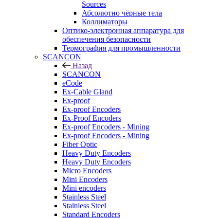
Sources
Абсолютно чёрные тела
Коллиматоры
Оптико-электронная аппаратура для
обеспечения безопасности
Термография для промышленности
SCANCON
Назад
SCANCON
eCode
Ex-Cable Gland
Ex-proof
Ex-proof Encoders
Ex-Proof Encoders
Ex-proof Encoders - Mining
Ex-proof Encoders - Mining
Fiber Optic
Heavy Duty Encoders
Heavy Duty Encoders
Micro Encoders
Mini Encoders
Mini encoders
Stainless Steel
Stainless Steel
Standard Encoders