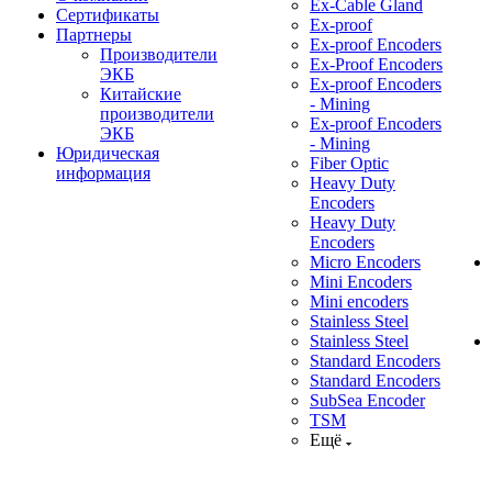
Ex-Cable Gland
Сертификаты
Ex-proof
Партнеры
Ex-proof Encoders
Производители
Ex-Proof Encoders
ЭКБ
Ex-proof Encoders
Китайские
- Mining
производители
Ex-proof Encoders
ЭКБ
- Mining
Юридическая
Fiber Optic
информация
Heavy Duty
Encoders
Heavy Duty
Encoders
Micro Encoders
Mini Encoders
Mini encoders
Stainless Steel
Stainless Steel
Standard Encoders
Standard Encoders
SubSea Encoder
TSM
Ещё