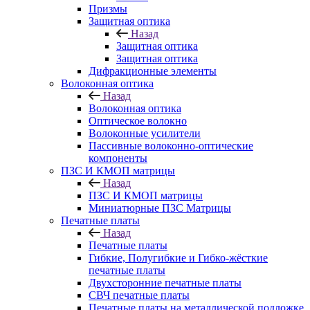
Призмы
Защитная оптика
Назад
Защитная оптика
Защитная оптика
Дифракционные элементы
Волоконная оптика
Назад
Волоконная оптика
Оптическое волокно
Волоконные усилители
Пассивные волоконно-оптические
компоненты
ПЗС И КМОП матрицы
Назад
ПЗС И КМОП матрицы
Миниатюрные ПЗС Матрицы
Печатные платы
Назад
Печатные платы
Гибкие, Полугибкие и Гибко-жёсткие
печатные платы
Двухсторонние печатные платы
СВЧ печатные платы
Печатные платы на металлической подложке