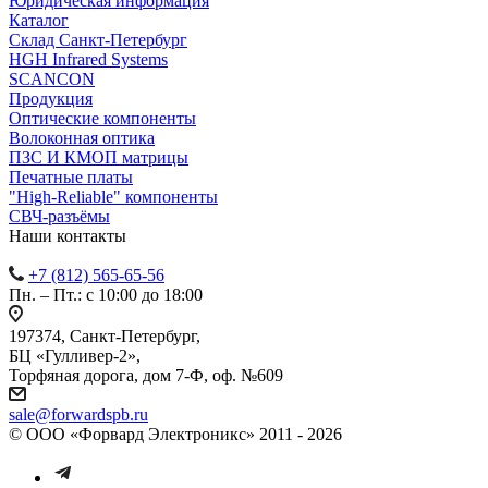
Юридическая информация
Каталог
Cклад Санкт-Петербург
HGH Infrared Systems
SCANCON
Продукция
Оптические компоненты
Волоконная оптика
ПЗС И КМОП матрицы
Печатные платы
"High-Reliable" компоненты
СВЧ-разъёмы
Наши контакты
+7 (812) 565-65-56
Пн. – Пт.: с 10:00 до 18:00
197374, Санкт-Петербург,
БЦ «Гулливер-2»,
Торфяная дорога, дом 7-Ф, оф. №609
sale@forwardspb.ru
© ООО «Форвард Электроникс» 2011 - 2026