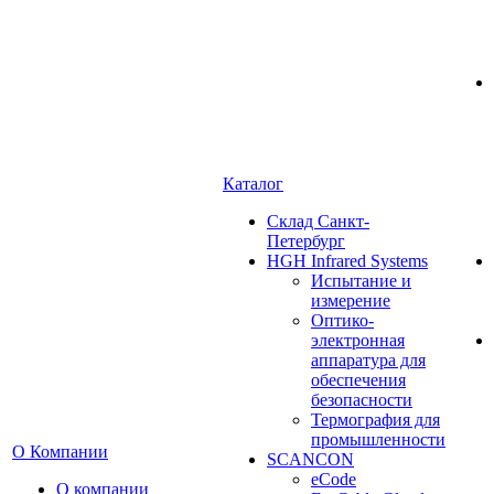
Каталог
Cклад Санкт-
Петербург
HGH Infrared Systems
Испытание и
измерение
Оптико-
электронная
аппаратура для
обеспечения
безопасности
Термография для
промышленности
О Компании
SCANCON
eCode
О компании