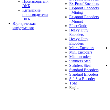
Производители
Ex-Proof Encoders
ЭКБ
Ex-proof Encoders
Китайские
- Mining
производители
Ex-proof Encoders
ЭКБ
- Mining
Юридическая
Fiber Optic
информация
Heavy Duty
Encoders
Heavy Duty
Encoders
Micro Encoders
Mini Encoders
Mini encoders
Stainless Steel
Stainless Steel
Standard Encoders
Standard Encoders
SubSea Encoder
TSM
Ещё