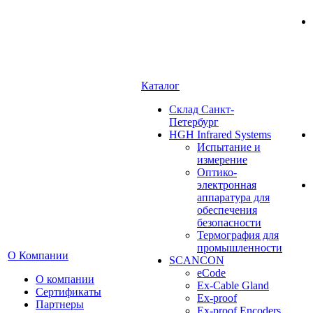
Каталог
Cклад Санкт-
Петербург
HGH Infrared Systems
Испытание и
измерение
Оптико-
электронная
аппаратура для
обеспечения
безопасности
Термография для
промышленности
О Компании
SCANCON
eCode
О компании
Ex-Cable Gland
Сертификаты
Ex-proof
Партнеры
Ex-proof Encoders