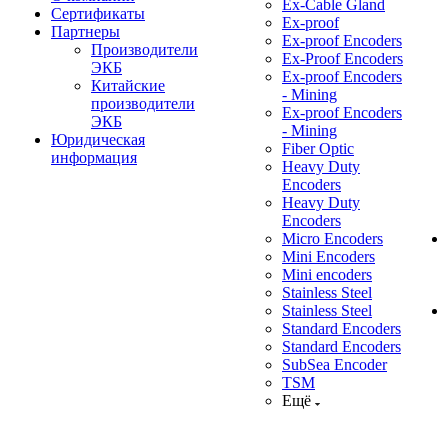
Ex-Cable Gland
Сертификаты
Ex-proof
Партнеры
Ex-proof Encoders
Производители
Ex-Proof Encoders
ЭКБ
Ex-proof Encoders
Китайские
- Mining
производители
Ex-proof Encoders
ЭКБ
- Mining
Юридическая
Fiber Optic
информация
Heavy Duty
Encoders
Heavy Duty
Encoders
Micro Encoders
Mini Encoders
Mini encoders
Stainless Steel
Stainless Steel
Standard Encoders
Standard Encoders
SubSea Encoder
TSM
Ещё