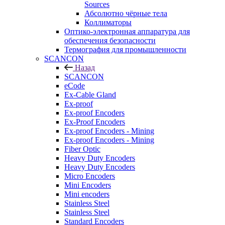
Sources
Абсолютно чёрные тела
Коллиматоры
Оптико-электронная аппаратура для
обеспечения безопасности
Термография для промышленности
SCANCON
Назад
SCANCON
eCode
Ex-Cable Gland
Ex-proof
Ex-proof Encoders
Ex-Proof Encoders
Ex-proof Encoders - Mining
Ex-proof Encoders - Mining
Fiber Optic
Heavy Duty Encoders
Heavy Duty Encoders
Micro Encoders
Mini Encoders
Mini encoders
Stainless Steel
Stainless Steel
Standard Encoders