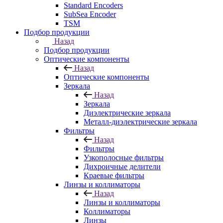
Standard Encoders
SubSea Encoder
TSM
Подбор продукции
Назад
Подбор продукции
Оптические компоненты
Назад
Оптические компоненты
Зеркала
Назад
Зеркала
Диэлектрические зеркала
Металл-диэлектрические зеркала
Фильтры
Назад
Фильтры
Узкополосные фильтры
Дихроичные делители
Краевые фильтры
Линзы и коллиматоры
Назад
Линзы и коллиматоры
Коллиматоры
Линзы