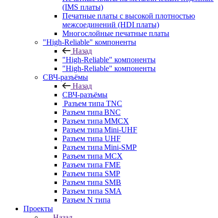
(IMS платы)
Печатные платы с высокой плотностью
межсоединений (HDI платы)
Многослойные печатные платы
"High-Reliable" компоненты
Назад
"High-Reliable" компоненты
"High-Reliable" компоненты
СВЧ-разъёмы
Назад
СВЧ-разъёмы
Разъем типа TNC
Разъем типа BNC
Разъем типа MMCX
Разъем типа Mini-UHF
Разъем типа UHF
Разъем типа Mini-SMP
Разъем типа MCX
Разъем типа FME
Разъем типа SMP
Разъем типа SMB
Разъем типа SMA
Разъем N типа
Проекты
Назад