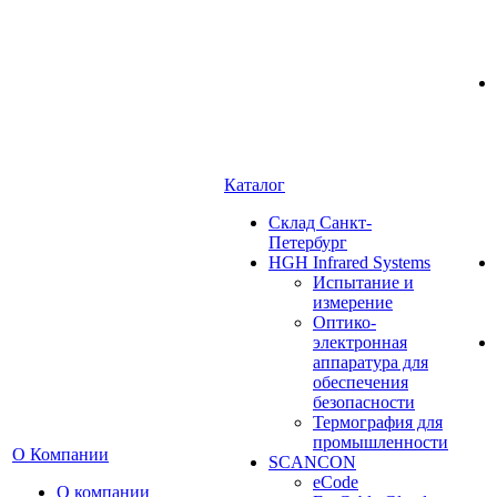
Каталог
Cклад Санкт-
Петербург
HGH Infrared Systems
Испытание и
измерение
Оптико-
электронная
аппаратура для
обеспечения
безопасности
Термография для
промышленности
О Компании
SCANCON
eCode
О компании