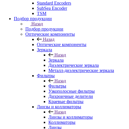
Standard Encoders
SubSea Encoder
TSM
Подбор продукции
Назад
Подбор продукции
Оптические компоненты
Назад
Оптические компоненты
Зеркала
Назад
Зеркала
Диэлектрические зеркала
Металл-диэлектрические зеркала
Фильтры
Назад
Фильтры
Узкополосные фильтры
Дихроичные делители
Краевые фильтры
Линзы и коллиматоры
Назад
Линзы и коллиматоры
Коллиматоры
Линзы