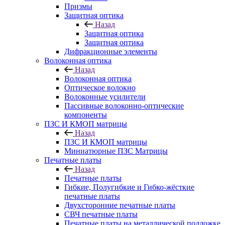
Призмы
Защитная оптика
Назад
Защитная оптика
Защитная оптика
Дифракционные элементы
Волоконная оптика
Назад
Волоконная оптика
Оптическое волокно
Волоконные усилители
Пассивные волоконно-оптические
компоненты
ПЗС И КМОП матрицы
Назад
ПЗС И КМОП матрицы
Миниатюрные ПЗС Матрицы
Печатные платы
Назад
Печатные платы
Гибкие, Полугибкие и Гибко-жёсткие
печатные платы
Двухсторонние печатные платы
СВЧ печатные платы
Печатные платы на металлической подложке