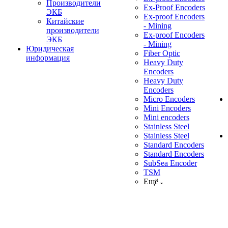
Производители
Ex-Proof Encoders
ЭКБ
Ex-proof Encoders
Китайские
- Mining
производители
Ex-proof Encoders
ЭКБ
- Mining
Юридическая
Fiber Optic
информация
Heavy Duty
Encoders
Heavy Duty
Encoders
Micro Encoders
Mini Encoders
Mini encoders
Stainless Steel
Stainless Steel
Standard Encoders
Standard Encoders
SubSea Encoder
TSM
Ещё