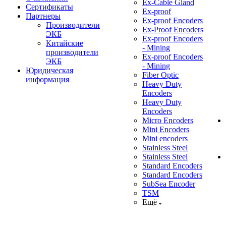
Ex-Cable Gland
Сертификаты
Ex-proof
Партнеры
Ex-proof Encoders
Производители
Ex-Proof Encoders
ЭКБ
Ex-proof Encoders
Китайские
- Mining
производители
Ex-proof Encoders
ЭКБ
- Mining
Юридическая
Fiber Optic
информация
Heavy Duty
Encoders
Heavy Duty
Encoders
Micro Encoders
Mini Encoders
Mini encoders
Stainless Steel
Stainless Steel
Standard Encoders
Standard Encoders
SubSea Encoder
TSM
Ещё