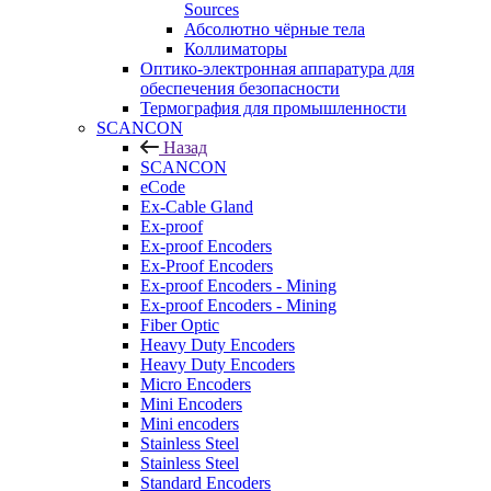
Sources
Абсолютно чёрные тела
Коллиматоры
Оптико-электронная аппаратура для
обеспечения безопасности
Термография для промышленности
SCANCON
Назад
SCANCON
eCode
Ex-Cable Gland
Ex-proof
Ex-proof Encoders
Ex-Proof Encoders
Ex-proof Encoders - Mining
Ex-proof Encoders - Mining
Fiber Optic
Heavy Duty Encoders
Heavy Duty Encoders
Micro Encoders
Mini Encoders
Mini encoders
Stainless Steel
Stainless Steel
Standard Encoders