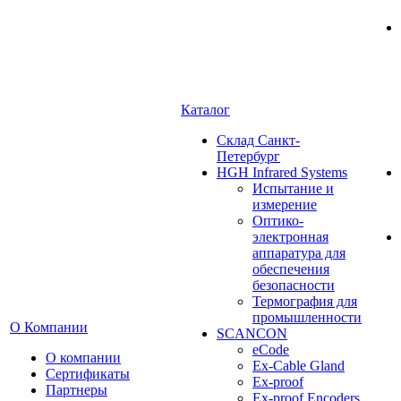
Каталог
Cклад Санкт-
Петербург
HGH Infrared Systems
Испытание и
измерение
Оптико-
электронная
аппаратура для
обеспечения
безопасности
Термография для
промышленности
О Компании
SCANCON
eCode
О компании
Ex-Cable Gland
Сертификаты
Ex-proof
Партнеры
Ex-proof Encoders