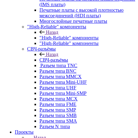
(IMS платы)
Печатные платы с высокой плотностью
межсоединений (HDI платы)
Многослойные печатные платы
"High-Reliable" компоненты
Назад
"High-Reliable" компоненты
"High-Reliable" компоненты
СВЧ-разъёмы
Назад
СВЧ-разъёмы
Разъем типа TNC
Разъем типа BNC
Разъем типа MMCX
Разъем типа Mini-UHF
Разъем типа UHF
Разъем типа Mini-SMP
Разъем типа MCX
Разъем типа FME
Разъем типа SMP
Разъем типа SMB
Разъем типа SMA
Разъем N типа
Проекты
Назад