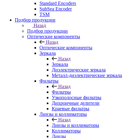
Standard Encoders
SubSea Encoder
TSM
Подбор продукции
Назад
Подбор продукции
Оптические компоненты
Назад
Оптические компоненты
Зеркала
Назад
Зеркала
Диэлектрические зеркала
Металл-диэлектрические зеркала
Фильтры
Назад
Фильтры
Узкополосные фильтры
Дихроичные делители
Краевые фильтры
Линзы и коллиматоры
Назад
Линзы и коллиматоры
Коллиматоры
Линзы