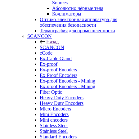
Sources
Абсолютно чёрные тела
Коллиматоры
Оптико-электронная аппаратура для
обеспечения безопасности
Термография для промышленности
SCANCON
Назад
SCANCON
eCode
Ex-Cable Gland
Ex-proof
Ex-proof Encoders
Ex-Proof Encoders
Ex-proof Encoders - Mining
Ex-proof Encoders - Mining
Fiber Optic
Heavy Duty Encoders
Heavy Duty Encoders
Micro Encoders
Mini Encoders
Mini encoders
Stainless Steel
Stainless Steel
Standard Encoders