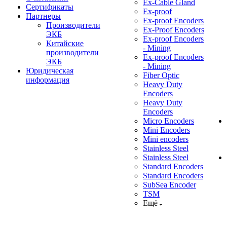
Ex-Cable Gland
Сертификаты
Ex-proof
Партнеры
Ex-proof Encoders
Производители
Ex-Proof Encoders
ЭКБ
Ex-proof Encoders
Китайские
- Mining
производители
Ex-proof Encoders
ЭКБ
- Mining
Юридическая
Fiber Optic
информация
Heavy Duty
Encoders
Heavy Duty
Encoders
Micro Encoders
Mini Encoders
Mini encoders
Stainless Steel
Stainless Steel
Standard Encoders
Standard Encoders
SubSea Encoder
TSM
Ещё