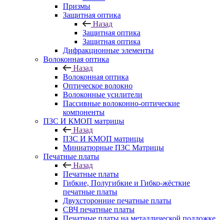
Призмы
Защитная оптика
Назад
Защитная оптика
Защитная оптика
Дифракционные элементы
Волоконная оптика
Назад
Волоконная оптика
Оптическое волокно
Волоконные усилители
Пассивные волоконно-оптические
компоненты
ПЗС И КМОП матрицы
Назад
ПЗС И КМОП матрицы
Миниатюрные ПЗС Матрицы
Печатные платы
Назад
Печатные платы
Гибкие, Полугибкие и Гибко-жёсткие
печатные платы
Двухсторонние печатные платы
СВЧ печатные платы
Печатные платы на металлической подложке