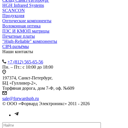
Cклад Санкт-Петербург
HGH Infrared Systems
SCANCON
Продукция
Оптические компоненты
Волоконная оптика
ПЗС И КМОП матрицы
Печатные платы
"High-Reliable" компоненты
СВЧ-разъёмы
Наши контакты
+7 (812) 565-65-56
Пн. – Пт.: с 10:00 до 18:00
197374, Санкт-Петербург,
БЦ «Гулливер-2»,
Торфяная дорога, дом 7-Ф, оф. №609
sale@forwardspb.ru
© ООО «Форвард Электроникс» 2011 - 2026