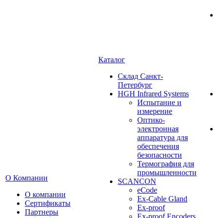
Каталог
Cклад Санкт-
Петербург
HGH Infrared Systems
Испытание и
измерение
Оптико-
электронная
аппаратура для
обеспечения
безопасности
Термография для
промышленности
О Компании
SCANCON
eCode
О компании
Ex-Cable Gland
Сертификаты
Ex-proof
Партнеры
Ex-proof Encoders