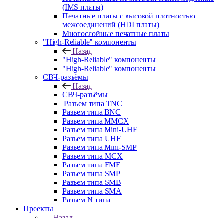
(IMS платы)
Печатные платы с высокой плотностью
межсоединений (HDI платы)
Многослойные печатные платы
"High-Reliable" компоненты
Назад
"High-Reliable" компоненты
"High-Reliable" компоненты
СВЧ-разъёмы
Назад
СВЧ-разъёмы
Разъем типа TNC
Разъем типа BNC
Разъем типа MMCX
Разъем типа Mini-UHF
Разъем типа UHF
Разъем типа Mini-SMP
Разъем типа MCX
Разъем типа FME
Разъем типа SMP
Разъем типа SMB
Разъем типа SMA
Разъем N типа
Проекты
Назад