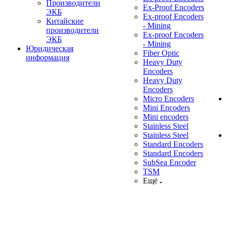
Производители
Ex-Proof Encoders
ЭКБ
Ex-proof Encoders
Китайские
- Mining
производители
Ex-proof Encoders
ЭКБ
- Mining
Юридическая
Fiber Optic
информация
Heavy Duty
Encoders
Heavy Duty
Encoders
Micro Encoders
Mini Encoders
Mini encoders
Stainless Steel
Stainless Steel
Standard Encoders
Standard Encoders
SubSea Encoder
TSM
Ещё