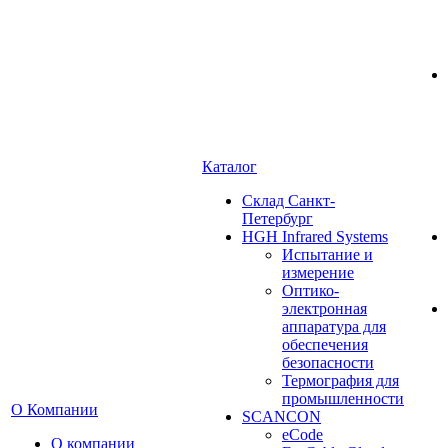
Каталог
Cклад Санкт-
Петербург
HGH Infrared Systems
Испытание и
измерение
Оптико-
электронная
аппаратура для
обеспечения
безопасности
Термография для
промышленности
О Компании
SCANCON
eCode
О компании