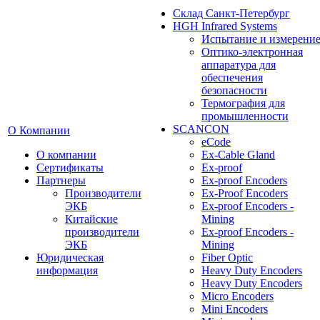
Cклад Санкт-Петербург
HGH Infrared Systems
Испытание и измерени
Оптико-электронная
аппаратура для
обеспечения
безопасности
Термография для
промышленности
SCANCON
О Компании
eCode
О компании
Ex-Cable Gland
Сертификаты
Ex-proof
Партнеры
Ex-proof Encoders
Производители
Ex-Proof Encoders
ЭКБ
Ex-proof Encoders -
Китайские
Mining
производители
Ex-proof Encoders -
ЭКБ
Mining
Юридическая
Fiber Optic
информация
Heavy Duty Encoders
Heavy Duty Encoders
Micro Encoders
Mini Encoders