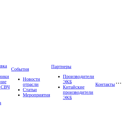
авка
Партнеры
События
ники
Производители
Новости
ние
ЭКБ
отрасли
Контакты
и СВЧ
Китайские
Статьи
производители
Мероприятия
ЭКБ
а