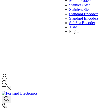
Mini encoders
Stainless Steel
Stainless Steel
Standard Encoders
Standard Encoders
SubSea Encoder
TSM
Ещё