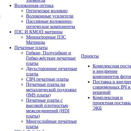
элементы
Волоконная оптика
Оптическое волокно
е
Волоконные усилители
Пассивные волоконно-
оптические компоненты
ПЗС И КМОП матрицы
Миниатюрные ПЗС
Матрицы
Печатные платы
Гибкие, Полугибкие и
Проекты
Гибко-жёсткие печатные
платы
Комплексная пост
Двухсторонние печатные
и внедрение
платы
компонентов фото
СВЧ печатные платы
Поставка и внедре
Печатные платы на
современных ВЧ 
металлической подложке
решений
(IMS платы)
Комплексная и
Печатные платы с
проектная поставк
высокой плотностью
ЭКБ
межсоединений (HDI
платы)
Многослойные печатные
платы