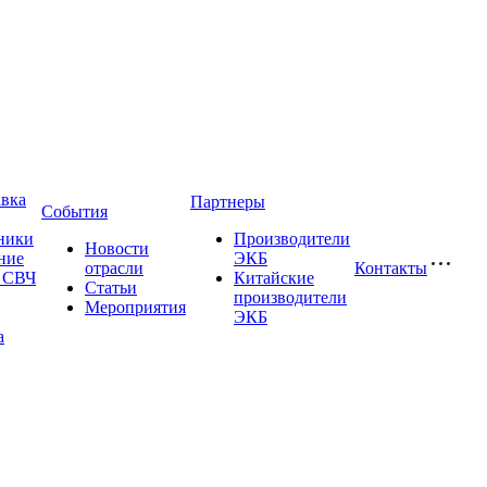
авка
Партнеры
События
ники
Производители
Новости
ние
ЭКБ
отрасли
Контакты
и СВЧ
Китайские
Статьи
производители
Мероприятия
ЭКБ
а