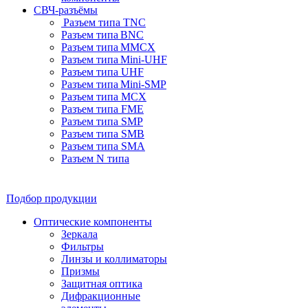
СВЧ-разъёмы
Разъем типа TNC
Разъем типа BNC
Разъем типа MMCX
Разъем типа Mini-UHF
Разъем типа UHF
Разъем типа Mini-SMP
Разъем типа MCX
Разъем типа FME
Разъем типа SMP
Разъем типа SMB
Разъем типа SMA
Разъем N типа
Подбор продукции
Оптические компоненты
Зеркала
Фильтры
Линзы и коллиматоры
Призмы
Защитная оптика
Дифракционные