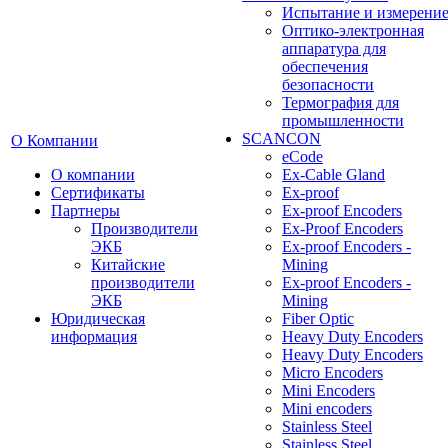
Испытание и измерени
Оптико-электронная
аппаратура для
обеспечения
безопасности
Термография для
промышленности
SCANCON
О Компании
eCode
О компании
Ex-Cable Gland
Сертификаты
Ex-proof
Партнеры
Ex-proof Encoders
Производители
Ex-Proof Encoders
ЭКБ
Ex-proof Encoders -
Китайские
Mining
производители
Ex-proof Encoders -
ЭКБ
Mining
Юридическая
Fiber Optic
информация
Heavy Duty Encoders
Heavy Duty Encoders
Micro Encoders
Mini Encoders
Mini encoders
Stainless Steel
Stainless Steel