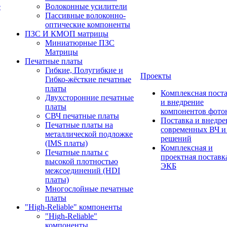
е
Волоконные усилители
Пассивные волоконно-
оптические компоненты
ПЗС И КМОП матрицы
Миниатюрные ПЗС
Матрицы
Печатные платы
Гибкие, Полугибкие и
Проекты
Гибко-жёсткие печатные
платы
Комплексная пост
Двухсторонние печатные
и внедрение
платы
компонентов фото
СВЧ печатные платы
Поставка и внедре
Печатные платы на
современных ВЧ 
металлической подложке
решений
(IMS платы)
Комплексная и
Печатные платы с
проектная поставк
высокой плотностью
ЭКБ
межсоединений (HDI
платы)
Многослойные печатные
платы
"High-Reliable" компоненты
"High-Reliable"
компоненты