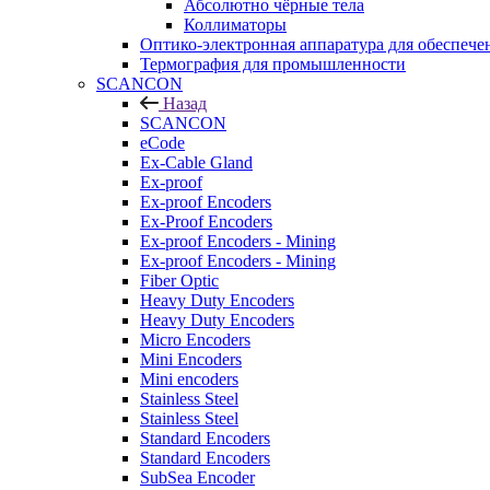
Абсолютно чёрные тела
Коллиматоры
Оптико-электронная аппаратура для обеспече
Термография для промышленности
SCANCON
Назад
SCANCON
eCode
Ex-Cable Gland
Ex-proof
Ex-proof Encoders
Ex-Proof Encoders
Ex-proof Encoders - Mining
Ex-proof Encoders - Mining
Fiber Optic
Heavy Duty Encoders
Heavy Duty Encoders
Micro Encoders
Mini Encoders
Mini encoders
Stainless Steel
Stainless Steel
Standard Encoders
Standard Encoders
SubSea Encoder