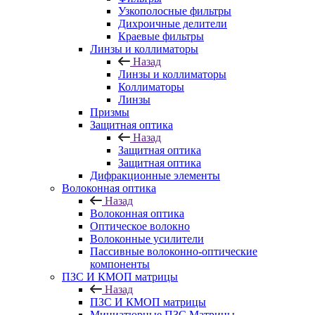
Узкополосные фильтры
Дихроичные делители
Краевые фильтры
Линзы и коллиматоры
Назад
Линзы и коллиматоры
Коллиматоры
Линзы
Призмы
Защитная оптика
Назад
Защитная оптика
Защитная оптика
Дифракционные элементы
Волоконная оптика
Назад
Волоконная оптика
Оптическое волокно
Волоконные усилители
Пассивные волоконно-оптические
компоненты
ПЗС И КМОП матрицы
Назад
ПЗС И КМОП матрицы
Миниатюрные ПЗС Матрицы