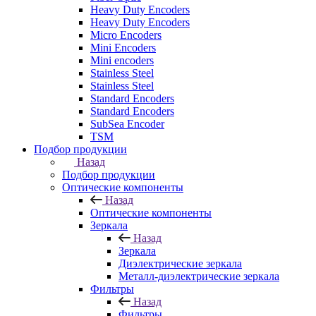
Heavy Duty Encoders
Heavy Duty Encoders
Micro Encoders
Mini Encoders
Mini encoders
Stainless Steel
Stainless Steel
Standard Encoders
Standard Encoders
SubSea Encoder
TSM
Подбор продукции
Назад
Подбор продукции
Оптические компоненты
Назад
Оптические компоненты
Зеркала
Назад
Зеркала
Диэлектрические зеркала
Металл-диэлектрические зеркала
Фильтры
Назад
Фильтры