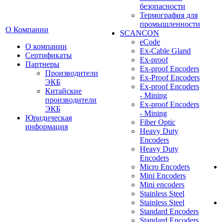
безопасности
Термография для
промышленности
О Компании
SCANCON
eCode
О компании
Ex-Cable Gland
Сертификаты
Ex-proof
Партнеры
Ex-proof Encoders
Производители
Ex-Proof Encoders
ЭКБ
Ex-proof Encoders
Китайские
- Mining
производители
Ex-proof Encoders
ЭКБ
- Mining
Юридическая
Fiber Optic
информация
Heavy Duty
Encoders
Heavy Duty
Encoders
Micro Encoders
Mini Encoders
Mini encoders
Stainless Steel
Stainless Steel
Standard Encoders
Standard Encoders