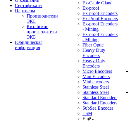
О компании
Ex-Cable Gland
Сертификаты
Ex-proof
Партнеры
Ex-proof Encoders
Производители
Ex-Proof Encoders
ЭКБ
Ex-proof Encoders
Китайские
- Mining
производители
Ex-proof Encoders
ЭКБ
- Mining
Юридическая
Fiber Optic
информация
Heavy Duty
Encoders
Heavy Duty
Encoders
Micro Encoders
Mini Encoders
Mini encoders
Stainless Steel
Stainless Steel
Standard Encoders
Standard Encoders
SubSea Encoder
TSM
Ещё