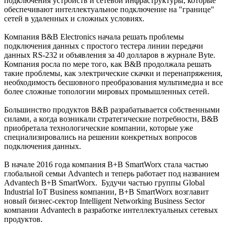
подключения устройств и сетевой инфраструктуры, которые
обеспечивают интеллектуальное подключение на "границе"
сетей в удаленных и сложных условиях.
Компания B&B Electronics начала решать проблемы
подключения данных с простого тестера линии передачи
данных RS-232 и объявления за 40 долларов в журнале Byte.
Компания росла по мере того, как B&B продолжала решать
такие проблемы, как электрические скачки и перенапряжения,
необходимость бесшовного преобразования мультимедиа и все
более сложные топологии мировых промышленных сетей.
Большинство продуктов B&B разрабатывается собственными
силами, а когда возникали стратегические потребности, B&B
приобретала технологические компании, которые уже
специализировались на решении конкретных вопросов
подключения данных.
В начале 2016 года компания B+B SmartWorx стала частью
глобальной семьи Advantech и теперь работает под названием
Advantech B+B SmartWorx. Будучи частью группы Global
Industrial IoT Business компании, B+B SmartWorx возглавит
новый бизнес-сектор Intelligent Networking Business Sector
компании Advantech в разработке интеллектуальных сетевых
продуктов.