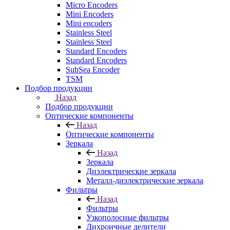
Micro Encoders
Mini Encoders
Mini encoders
Stainless Steel
Stainless Steel
Standard Encoders
Standard Encoders
SubSea Encoder
TSM
Подбор продукции
Назад
Подбор продукции
Оптические компоненты
Назад
Оптические компоненты
Зеркала
Назад
Зеркала
Диэлектрические зеркала
Металл-диэлектрические зеркала
Фильтры
Назад
Фильтры
Узкополосные фильтры
Дихроичные делители