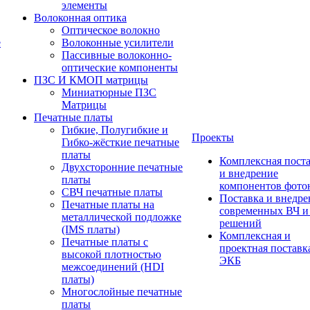
элементы
Волоконная оптика
Оптическое волокно
е
Волоконные усилители
Пассивные волоконно-
оптические компоненты
ПЗС И КМОП матрицы
Миниатюрные ПЗС
Матрицы
Печатные платы
Гибкие, Полугибкие и
Проекты
Гибко-жёсткие печатные
платы
Комплексная пост
Двухсторонние печатные
и внедрение
платы
компонентов фото
СВЧ печатные платы
Поставка и внедре
Печатные платы на
современных ВЧ 
металлической подложке
решений
(IMS платы)
Комплексная и
Печатные платы с
проектная поставк
высокой плотностью
ЭКБ
межсоединений (HDI
платы)
Многослойные печатные
платы