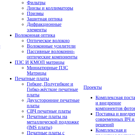
Фильтры
Линзы и коллиматоры
Призмы
Защитная оптика
Дифракционные
элементы
Волоконная оптика
Оптическое волокно
е
Волоконные усилители
Пассивные волоконно-
оптические компоненты
ПЗС И КМОП матрицы
Миниатюрные ПЗС
Матрицы
Печатные платы
Гибкие, Полугибкие и
Проекты
Гибко-жёсткие печатные
платы
Комплексная пост
Двухсторонние печатные
и внедрение
платы
компонентов фото
СВЧ печатные платы
Поставка и внедре
Печатные платы на
современных ВЧ 
металлической подложке
решений
(IMS платы)
Комплексная и
Печатные платы с