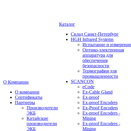
Каталог
Cклад Санкт-Петербург
HGH Infrared Systems
Испытание и измерени
Оптико-электронная
аппаратура для
обеспечения
безопасности
Термография для
промышленности
SCANCON
О Компании
eCode
О компании
Ex-Cable Gland
Сертификаты
Ex-proof
Партнеры
Ex-proof Encoders
Производители
Ex-Proof Encoders
ЭКБ
Ex-proof Encoders -
Китайские
Mining
производители
Ex-proof Encoders -
ЭКБ
Mining