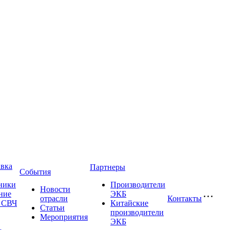
авка
Партнеры
События
ники
Производители
Новости
ние
ЭКБ
отрасли
Контакты
и СВЧ
Китайские
Статьи
производители
Мероприятия
ЭКБ