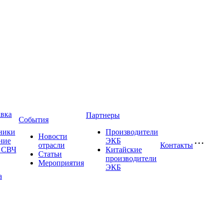
авка
Партнеры
События
ники
Производители
Новости
ние
ЭКБ
отрасли
Контакты
и СВЧ
Китайские
Статьи
производители
Мероприятия
ЭКБ
а