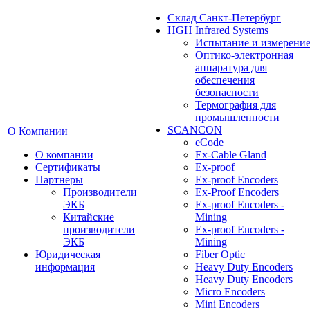
Cклад Санкт-Петербург
HGH Infrared Systems
Испытание и измерени
Оптико-электронная
аппаратура для
обеспечения
безопасности
Термография для
промышленности
SCANCON
О Компании
eCode
О компании
Ex-Cable Gland
Сертификаты
Ex-proof
Партнеры
Ex-proof Encoders
Производители
Ex-Proof Encoders
ЭКБ
Ex-proof Encoders -
Китайские
Mining
производители
Ex-proof Encoders -
ЭКБ
Mining
Юридическая
Fiber Optic
информация
Heavy Duty Encoders
Heavy Duty Encoders
Micro Encoders
Mini Encoders