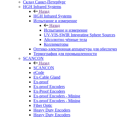
Cклад Санкт-Петербург
HGH Infrared Systems
Назад
HGH Infrared Systems
Испытание и измерение
Назад
Испытание и измерение
UV-VIS-SWIR Integrating Sphere Sources
Абсолютно чёрные тела
Коллиматоры
Оптико-электронная аппаратура для обеспече
Термография для промышленности
SCANCON
Назад
SCANCON
eCode
Ex-Cable Gland
Ex-proof
Ex-proof Encoders
Ex-Proof Encoders
Ex-proof Encoders - Mining
Ex-proof Encoders - Mining
Fiber Optic
Heavy Duty Encoders
Heavy Duty Encoders