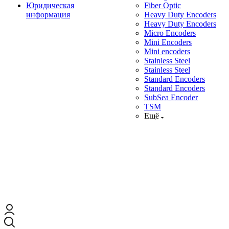
Юридическая
Fiber Optic
информация
Heavy Duty Encoders
Heavy Duty Encoders
Micro Encoders
Mini Encoders
Mini encoders
Stainless Steel
Stainless Steel
Standard Encoders
Standard Encoders
SubSea Encoder
TSM
Ещё