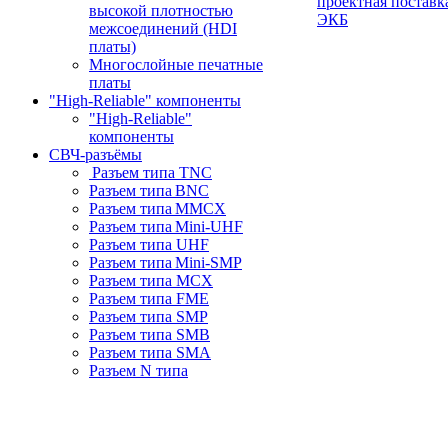
проектная поставк
высокой плотностью
ЭКБ
межсоединений (HDI
платы)
Многослойные печатные
платы
"High-Reliable" компоненты
"High-Reliable"
компоненты
СВЧ-разъёмы
Разъем типа TNC
Разъем типа BNC
Разъем типа MMCX
Разъем типа Mini-UHF
Разъем типа UHF
Разъем типа Mini-SMP
Разъем типа MCX
Разъем типа FME
Разъем типа SMP
Разъем типа SMB
Разъем типа SMA
Разъем N типа