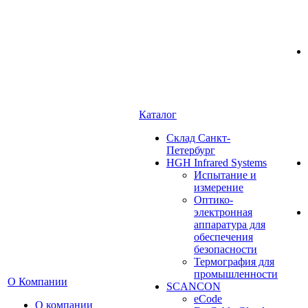
Каталог
Cклад Санкт-
Петербург
HGH Infrared Systems
Испытание и
измерение
Оптико-
электронная
аппаратура для
обеспечения
безопасности
Термография для
промышленности
О Компании
SCANCON
eCode
О компании