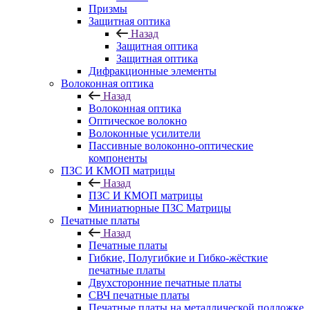
Призмы
Защитная оптика
Назад
Защитная оптика
Защитная оптика
Дифракционные элементы
Волоконная оптика
Назад
Волоконная оптика
Оптическое волокно
Волоконные усилители
Пассивные волоконно-оптические
компоненты
ПЗС И КМОП матрицы
Назад
ПЗС И КМОП матрицы
Миниатюрные ПЗС Матрицы
Печатные платы
Назад
Печатные платы
Гибкие, Полугибкие и Гибко-жёсткие
печатные платы
Двухсторонние печатные платы
СВЧ печатные платы
Печатные платы на металлической подложке