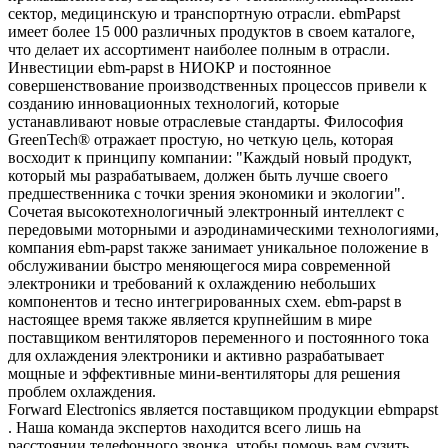
сектор, медицинскую и транспортную отрасли. ebmPapst
имеет более 15 000 различных продуктов в своем каталоге,
что делает их ассортимент наиболее полным в отрасли.
Инвестиции ebm-papst в НИОКР и постоянное
совершенствование производственных процессов привели к
созданию инновационных технологий, которые
устанавливают новые отраслевые стандарты. Философия
GreenTech® отражает простую, но четкую цель, которая
восходит к принципу компании: "Каждый новый продукт,
который мы разрабатываем, должен быть лучше своего
предшественника с точки зрения экономики и экологии".
Сочетая высокотехнологичный электронный интеллект с
передовыми моторными и аэродинамическими технологиями,
компания ebm-papst также занимает уникальное положение в
обслуживании быстро меняющегося мира современной
электроники и требований к охлаждению небольших
компонентов и тесно интегрированных схем. ebm-papst в
настоящее время также является крупнейшим в мире
поставщиком вентиляторов переменного и постоянного тока
для охлаждения электроники и активно разрабатывает
мощные и эффективные мини-вентиляторы для решения
проблем охлаждения.
Forward Electronics является поставщиком продукции ebmpapst
. Наша команда экспертов находится всего лишь на
расстоянии телефонного звонка, чтобы помочь вам сузить