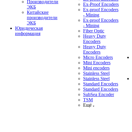
Производители
Ex-Proof Encoders
ЭКБ
Ex-proof Encoders
Китайские
- Mining
производители
Ex-proof Encoders
ЭКБ
- Mining
Юридическая
Fiber Optic
информация
Heavy Duty
Encoders
Heavy Duty
Encoders
Micro Encoders
Mini Encoders
Mini encoders
Stainless Steel
Stainless Steel
Standard Encoders
Standard Encoders
SubSea Encoder
TSM
Ещё