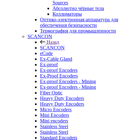
Sources
Абсолютно чёрные тела
Коллиматоры
Оптико-электронная аппаратура для
обеспечения безопасности
Термография для промышленности
SCANCON
Назад
SCANCON
eCode
Ex-Cable Gland
Ex-proof
Ex-proof Encoders
Ex-Proof Encoders
Ex-proof Encoders - Mining
Ex-proof Encoders - Mining
Fiber Optic
Heavy Duty Encoders
Heavy Duty Encoders
Micro Encoders
Mini Encoders
Mini encoders
Stainless Steel
Stainless Steel
Standard Encoders