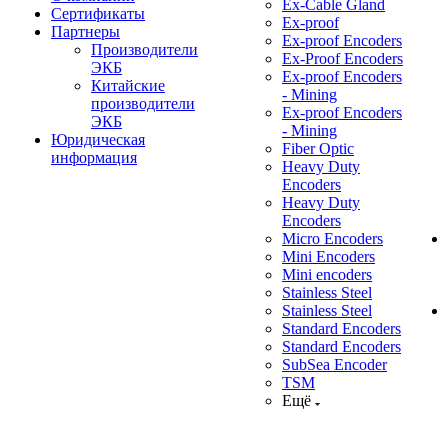
Ex-Cable Gland
Сертификаты
Ex-proof
Партнеры
Ex-proof Encoders
Производители
Ex-Proof Encoders
ЭКБ
Ex-proof Encoders
Китайские
- Mining
производители
Ex-proof Encoders
ЭКБ
- Mining
Юридическая
Fiber Optic
информация
Heavy Duty
Encoders
Heavy Duty
Encoders
Micro Encoders
Mini Encoders
Mini encoders
Stainless Steel
Stainless Steel
Standard Encoders
Standard Encoders
SubSea Encoder
TSM
Ещё