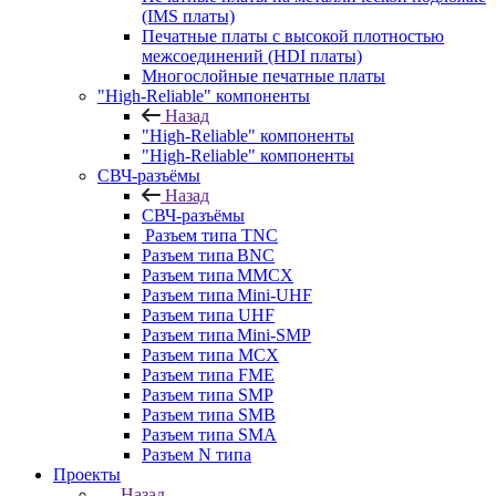
(IMS платы)
Печатные платы с высокой плотностью
межсоединений (HDI платы)
Многослойные печатные платы
"High-Reliable" компоненты
Назад
"High-Reliable" компоненты
"High-Reliable" компоненты
СВЧ-разъёмы
Назад
СВЧ-разъёмы
Разъем типа TNC
Разъем типа BNC
Разъем типа MMCX
Разъем типа Mini-UHF
Разъем типа UHF
Разъем типа Mini-SMP
Разъем типа MCX
Разъем типа FME
Разъем типа SMP
Разъем типа SMB
Разъем типа SMA
Разъем N типа
Проекты
Назад