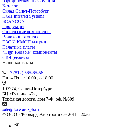
Юридическая информация
Каталог
Cклад Санкт-Петербург
HGH Infrared Systems
SCANCON
Продукция
Оптические компоненты
Волоконная оптика
ПЗС И КМОП матрицы
Печатные платы
"High-Reliable" компоненты
СВЧ-разъёмы
Наши контакты
+7 (812) 565-65-56
Пн. – Пт.: с 10:00 до 18:00
197374, Санкт-Петербург,
БЦ «Гулливер-2»,
Торфяная дорога, дом 7-Ф, оф. №609
sale@forwardspb.ru
© ООО «Форвард Электроникс» 2011 - 2026