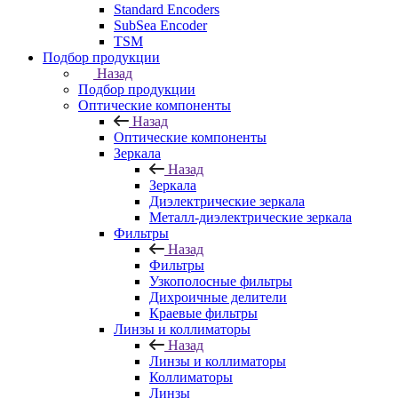
Standard Encoders
SubSea Encoder
TSM
Подбор продукции
Назад
Подбор продукции
Оптические компоненты
Назад
Оптические компоненты
Зеркала
Назад
Зеркала
Диэлектрические зеркала
Металл-диэлектрические зеркала
Фильтры
Назад
Фильтры
Узкополосные фильтры
Дихроичные делители
Краевые фильтры
Линзы и коллиматоры
Назад
Линзы и коллиматоры
Коллиматоры
Линзы