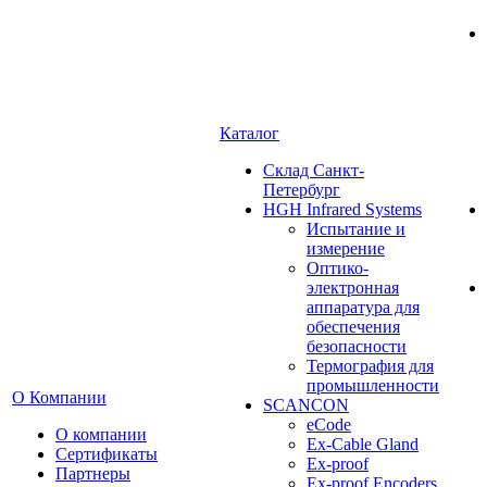
Каталог
Cклад Санкт-
Петербург
HGH Infrared Systems
Испытание и
измерение
Оптико-
электронная
аппаратура для
обеспечения
безопасности
Термография для
промышленности
О Компании
SCANCON
eCode
О компании
Ex-Cable Gland
Сертификаты
Ex-proof
Партнеры
Ex-proof Encoders