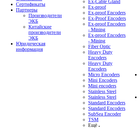
Ex-Cable Gland
Сертификаты
Ex-proof
Партнеры
Ex-proof Encoders
Производители
Ex-Proof Encoders
ЭКБ
Ex-proof Encoders
Китайские
- Mining
производители
Ex-proof Encoders
ЭКБ
- Mining
Юридическая
Fiber Optic
информация
Heavy Duty
Encoders
Heavy Duty
Encoders
Micro Encoders
Mini Encoders
Mini encoders
Stainless Steel
Stainless Steel
Standard Encoders
Standard Encoders
SubSea Encoder
TSM
Ещё