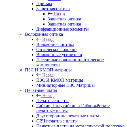
Призмы
Защитная оптика
Назад
Защитная оптика
Защитная оптика
Дифракционные элементы
Волоконная оптика
Назад
Волоконная оптика
Оптическое волокно
Волоконные усилители
Пассивные волоконно-оптические
компоненты
ПЗС И КМОП матрицы
Назад
ПЗС И КМОП матрицы
Миниатюрные ПЗС Матрицы
Печатные платы
Назад
Печатные платы
Гибкие, Полугибкие и Гибко-жёсткие
печатные платы
Двухсторонние печатные платы
СВЧ печатные платы
Печатные платы на металлической подложке