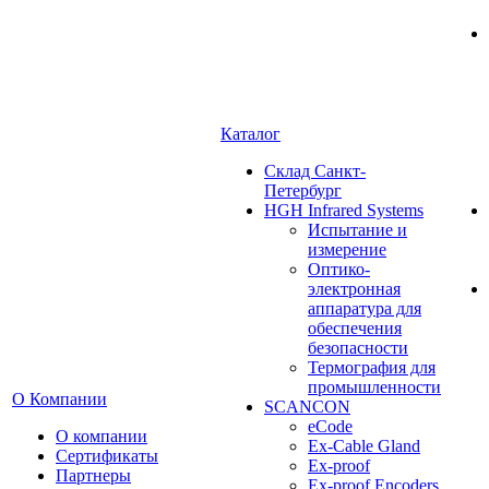
Каталог
Cклад Санкт-
Петербург
HGH Infrared Systems
Испытание и
измерение
Оптико-
электронная
аппаратура для
обеспечения
безопасности
Термография для
промышленности
О Компании
SCANCON
eCode
О компании
Ex-Cable Gland
Сертификаты
Ex-proof
Партнеры
Ex-proof Encoders