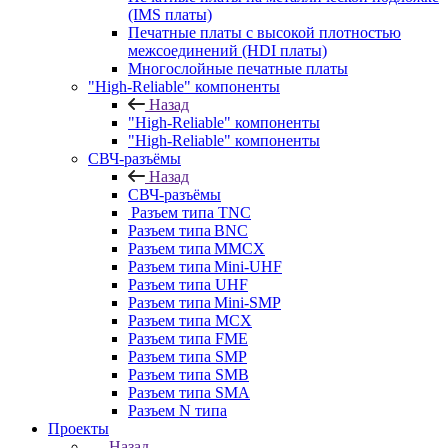
(IMS платы)
Печатные платы с высокой плотностью
межсоединений (HDI платы)
Многослойные печатные платы
"High-Reliable" компоненты
Назад
"High-Reliable" компоненты
"High-Reliable" компоненты
СВЧ-разъёмы
Назад
СВЧ-разъёмы
Разъем типа TNC
Разъем типа BNC
Разъем типа MMCX
Разъем типа Mini-UHF
Разъем типа UHF
Разъем типа Mini-SMP
Разъем типа MCX
Разъем типа FME
Разъем типа SMP
Разъем типа SMB
Разъем типа SMA
Разъем N типа
Проекты
Назад