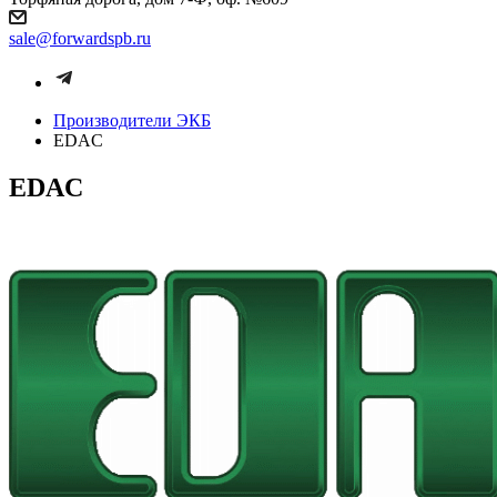
sale@forwardspb.ru
Производители ЭКБ
EDAC
EDAC