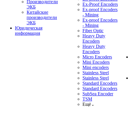
Производители
Ex-Proof Encoders
ЭКБ
Ex-proof Encoders
Китайские
- Mining
производители
Ex-proof Encoders
ЭКБ
- Mining
Юридическая
Fiber Optic
информация
Heavy Duty
Encoders
Heavy Duty
Encoders
Micro Encoders
Mini Encoders
Mini encoders
Stainless Steel
Stainless Steel
Standard Encoders
Standard Encoders
SubSea Encoder
TSM
Ещё