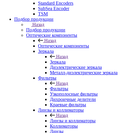
Standard Encoders
SubSea Encoder
TSM
Подбор продукции
Назад
Подбор продукции
Оптические компоненты
Назад
Оптические компоненты
Зеркала
Назад
Зеркала
Диэлектрические зеркала
Металл-диэлектрические зеркала
Фильтры
Назад
Фильтры
Узкополосные фильтры
Дихроичные делители
Краевые фильтры
Линзы и коллиматоры
Назад
Линзы и коллиматоры
Коллиматоры
Линзы