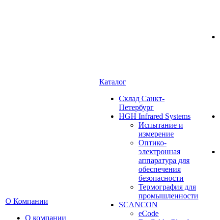
Каталог
Cклад Санкт-
Петербург
HGH Infrared Systems
Испытание и
измерение
Оптико-
электронная
аппаратура для
обеспечения
безопасности
Термография для
промышленности
О Компании
SCANCON
eCode
О компании