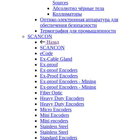
Sources
Абсолютно чёрные тела
Коллиматоры
Оптико-электронная аппаратура для
обеспечения безопасности
Термография для промышленности
SCANCON
Назад
SCANCON
eCode
Ex-Cable Gland
Ex-proof
Ex-proof Encoders
Ex-Proof Encoders
Ex-proof Encoders - Mining
Ex-proof Encoders - Mining
Fiber Optic
Heavy Duty Encoders
Heavy Duty Encoders
Micro Encoders
Mini Encoders
Mini encoders
Stainless Steel
Stainless Steel
Standard Encoders