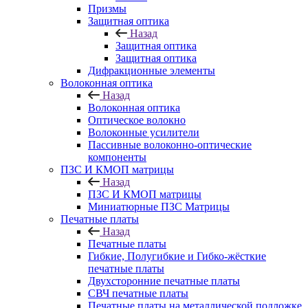
Призмы
Защитная оптика
Назад
Защитная оптика
Защитная оптика
Дифракционные элементы
Волоконная оптика
Назад
Волоконная оптика
Оптическое волокно
Волоконные усилители
Пассивные волоконно-оптические
компоненты
ПЗС И КМОП матрицы
Назад
ПЗС И КМОП матрицы
Миниатюрные ПЗС Матрицы
Печатные платы
Назад
Печатные платы
Гибкие, Полугибкие и Гибко-жёсткие
печатные платы
Двухсторонние печатные платы
СВЧ печатные платы
Печатные платы на металлической подложке