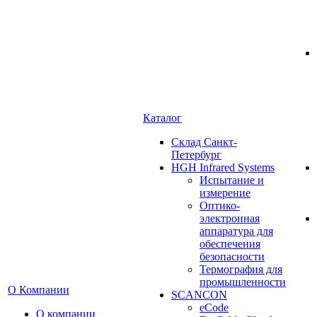
Каталог
Cклад Санкт-
Петербург
HGH Infrared Systems
Испытание и
измерение
Оптико-
электронная
аппаратура для
обеспечения
безопасности
Термография для
промышленности
О Компании
SCANCON
eCode
О компании