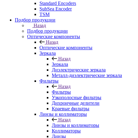
Standard Encoders
SubSea Encoder
TSM
Подбор продукции
Назад
Подбор продукции
Оптические компоненты
Назад
Оптические компоненты
Зеркала
Назад
Зеркала
Диэлектрические зеркала
Металл-диэлектрические зеркала
Фильтры
Назад
Фильтры
Узкополосные фильтры
Дихроичные делители
Краевые фильтры
Линзы и коллиматоры
Назад
Линзы и коллиматоры
Коллиматоры
Линзы