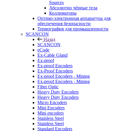
Sources
Абсолютно чёрные тела
Коллиматоры
Оптико-электронная аппаратура для
обеспечения безопасности
Термография для промышленности
SCANCON
Назад
SCANCON
eCode
Ex-Cable Gland
Ex-proof
Ex-proof Encoders
Ex-Proof Encoders
Ex-proof Encoders - Mining
Ex-proof Encoders - Mining
Fiber Optic
Heavy Duty Encoders
Heavy Duty Encoders
Micro Encoders
Mini Encoders
Mini encoders
Stainless Steel
Stainless Steel
Standard Encoders