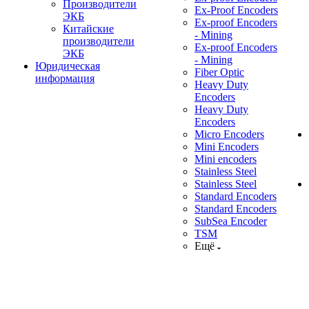
Производители
Ex-Proof Encoders
ЭКБ
Ex-proof Encoders
Китайские
- Mining
производители
Ex-proof Encoders
ЭКБ
- Mining
Юридическая
Fiber Optic
информация
Heavy Duty
Encoders
Heavy Duty
Encoders
Micro Encoders
Mini Encoders
Mini encoders
Stainless Steel
Stainless Steel
Standard Encoders
Standard Encoders
SubSea Encoder
TSM
Ещё