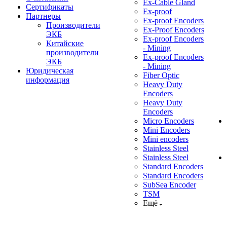
Ex-Cable Gland
Сертификаты
Ex-proof
Партнеры
Ex-proof Encoders
Производители
Ex-Proof Encoders
ЭКБ
Ex-proof Encoders
Китайские
- Mining
производители
Ex-proof Encoders
ЭКБ
- Mining
Юридическая
Fiber Optic
информация
Heavy Duty
Encoders
Heavy Duty
Encoders
Micro Encoders
Mini Encoders
Mini encoders
Stainless Steel
Stainless Steel
Standard Encoders
Standard Encoders
SubSea Encoder
TSM
Ещё