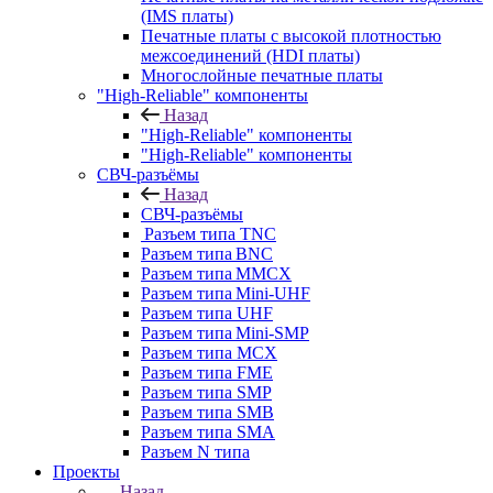
(IMS платы)
Печатные платы с высокой плотностью
межсоединений (HDI платы)
Многослойные печатные платы
"High-Reliable" компоненты
Назад
"High-Reliable" компоненты
"High-Reliable" компоненты
СВЧ-разъёмы
Назад
СВЧ-разъёмы
Разъем типа TNC
Разъем типа BNC
Разъем типа MMCX
Разъем типа Mini-UHF
Разъем типа UHF
Разъем типа Mini-SMP
Разъем типа MCX
Разъем типа FME
Разъем типа SMP
Разъем типа SMB
Разъем типа SMA
Разъем N типа
Проекты
Назад