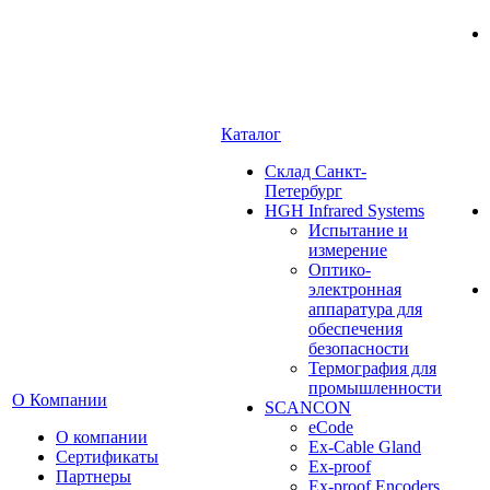
Каталог
Cклад Санкт-
Петербург
HGH Infrared Systems
Испытание и
измерение
Оптико-
электронная
аппаратура для
обеспечения
безопасности
Термография для
промышленности
О Компании
SCANCON
eCode
О компании
Ex-Cable Gland
Сертификаты
Ex-proof
Партнеры
Ex-proof Encoders