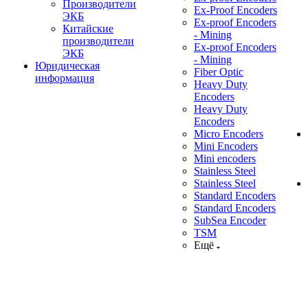
Производители
Ex-Proof Encoders
ЭКБ
Ex-proof Encoders
Китайские
- Mining
производители
Ex-proof Encoders
ЭКБ
- Mining
Юридическая
Fiber Optic
информация
Heavy Duty
Encoders
Heavy Duty
Encoders
Micro Encoders
Mini Encoders
Mini encoders
Stainless Steel
Stainless Steel
Standard Encoders
Standard Encoders
SubSea Encoder
TSM
Ещё