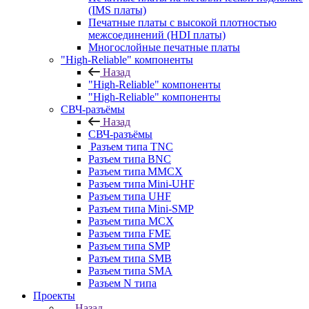
(IMS платы)
Печатные платы с высокой плотностью
межсоединений (HDI платы)
Многослойные печатные платы
"High-Reliable" компоненты
Назад
"High-Reliable" компоненты
"High-Reliable" компоненты
СВЧ-разъёмы
Назад
СВЧ-разъёмы
Разъем типа TNC
Разъем типа BNC
Разъем типа MMCX
Разъем типа Mini-UHF
Разъем типа UHF
Разъем типа Mini-SMP
Разъем типа MCX
Разъем типа FME
Разъем типа SMP
Разъем типа SMB
Разъем типа SMA
Разъем N типа
Проекты
Назад