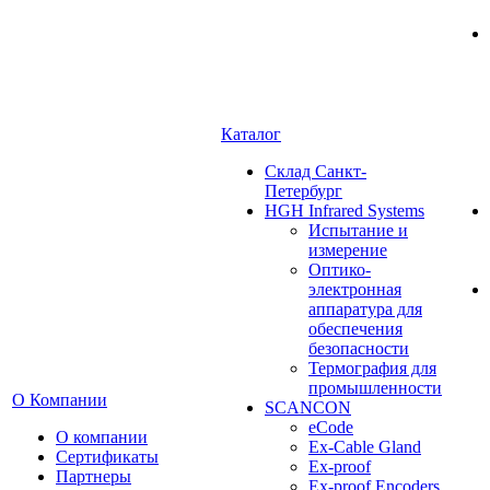
Каталог
Cклад Санкт-
Петербург
HGH Infrared Systems
Испытание и
измерение
Оптико-
электронная
аппаратура для
обеспечения
безопасности
Термография для
промышленности
О Компании
SCANCON
eCode
О компании
Ex-Cable Gland
Сертификаты
Ex-proof
Партнеры
Ex-proof Encoders