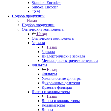
Standard Encoders
SubSea Encoder
TSM
Подбор продукции
Назад
Подбор продукции
Оптические компоненты
Назад
Оптические компоненты
Зеркала
Назад
Зеркала
Диэлектрические зеркала
Металл-диэлектрические зеркала
Фильтры
Назад
Фильтры
Узкополосные фильтры
Дихроичные делители
Краевые фильтры
Линзы и коллиматоры
Назад
Линзы и коллиматоры
Коллиматоры
Линзы