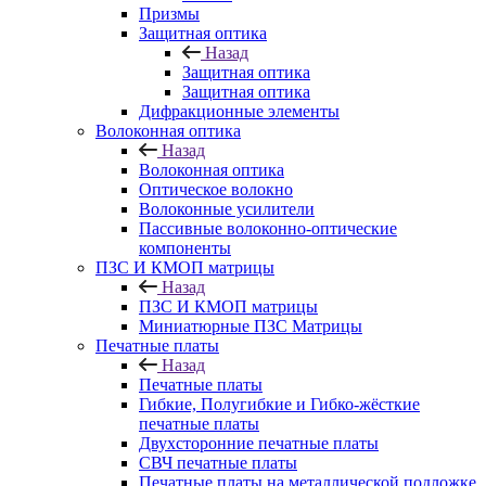
Призмы
Защитная оптика
Назад
Защитная оптика
Защитная оптика
Дифракционные элементы
Волоконная оптика
Назад
Волоконная оптика
Оптическое волокно
Волоконные усилители
Пассивные волоконно-оптические
компоненты
ПЗС И КМОП матрицы
Назад
ПЗС И КМОП матрицы
Миниатюрные ПЗС Матрицы
Печатные платы
Назад
Печатные платы
Гибкие, Полугибкие и Гибко-жёсткие
печатные платы
Двухсторонние печатные платы
СВЧ печатные платы
Печатные платы на металлической подложке