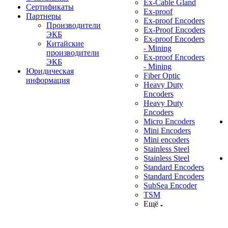
Ex-Cable Gland
Сертификаты
Ex-proof
Партнеры
Ex-proof Encoders
Производители
Ex-Proof Encoders
ЭКБ
Ex-proof Encoders
Китайские
- Mining
производители
Ex-proof Encoders
ЭКБ
- Mining
Юридическая
Fiber Optic
информация
Heavy Duty
Encoders
Heavy Duty
Encoders
Micro Encoders
Mini Encoders
Mini encoders
Stainless Steel
Stainless Steel
Standard Encoders
Standard Encoders
SubSea Encoder
TSM
Ещё