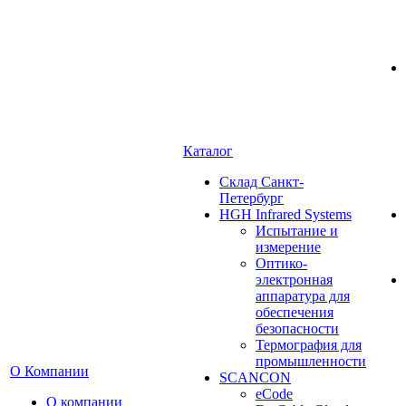
Каталог
Cклад Санкт-
Петербург
HGH Infrared Systems
Испытание и
измерение
Оптико-
электронная
аппаратура для
обеспечения
безопасности
Термография для
промышленности
О Компании
SCANCON
eCode
О компании