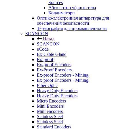
Sources
Абсолютно чёрные тела
Коллиматоры
Оптико-электронная аппаратура для
обеспечения безопасности
Термография для промышленности
SCANCON
Назад
SCANCON
eCode
Ex-Cable Gland
Ex-proof
Ex-proof Encoders
Ex-Proof Encoders
Ex-proof Encoders - Mining
Ex-proof Encoders - Mining
Fiber Optic
Heavy Duty Encoders
Heavy Duty Encoders
Micro Encoders
Mini Encoders
Mini encoders
Stainless Steel
Stainless Steel
Standard Encoders