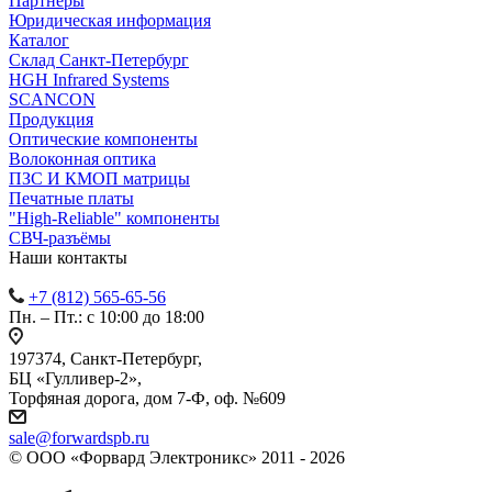
Партнеры
Юридическая информация
Каталог
Cклад Санкт-Петербург
HGH Infrared Systems
SCANCON
Продукция
Оптические компоненты
Волоконная оптика
ПЗС И КМОП матрицы
Печатные платы
"High-Reliable" компоненты
СВЧ-разъёмы
Наши контакты
+7 (812) 565-65-56
Пн. – Пт.: с 10:00 до 18:00
197374, Санкт-Петербург,
БЦ «Гулливер-2»,
Торфяная дорога, дом 7-Ф, оф. №609
sale@forwardspb.ru
© ООО «Форвард Электроникс» 2011 - 2026