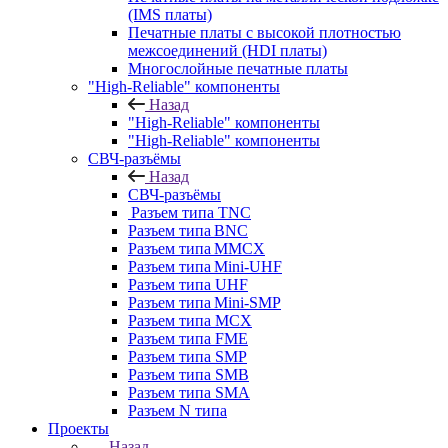
(IMS платы)
Печатные платы с высокой плотностью
межсоединений (HDI платы)
Многослойные печатные платы
"High-Reliable" компоненты
Назад
"High-Reliable" компоненты
"High-Reliable" компоненты
СВЧ-разъёмы
Назад
СВЧ-разъёмы
Разъем типа TNC
Разъем типа BNC
Разъем типа MMCX
Разъем типа Mini-UHF
Разъем типа UHF
Разъем типа Mini-SMP
Разъем типа MCX
Разъем типа FME
Разъем типа SMP
Разъем типа SMB
Разъем типа SMA
Разъем N типа
Проекты
Назад