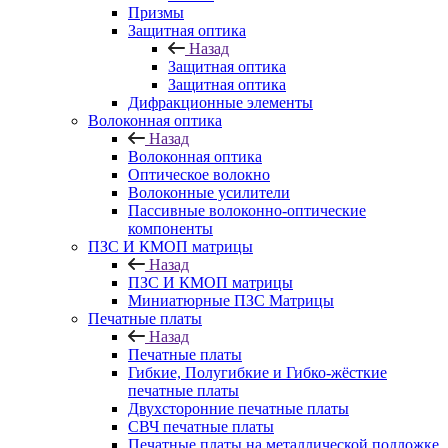
Призмы
Защитная оптика
Назад
Защитная оптика
Защитная оптика
Дифракционные элементы
Волоконная оптика
Назад
Волоконная оптика
Оптическое волокно
Волоконные усилители
Пассивные волоконно-оптические
компоненты
ПЗС И КМОП матрицы
Назад
ПЗС И КМОП матрицы
Миниатюрные ПЗС Матрицы
Печатные платы
Назад
Печатные платы
Гибкие, Полугибкие и Гибко-жёсткие
печатные платы
Двухсторонние печатные платы
СВЧ печатные платы
Печатные платы на металлической подложке