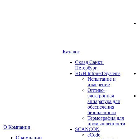
Каталог
Cклад Санкт-
Петербург
HGH Infrared Systems
Испытание и
измерение
Оптико-
электронная
аппаратура для
обеспечения
безопасности
Термография для
промышленности
О Компании
SCANCON
eCode
О компании