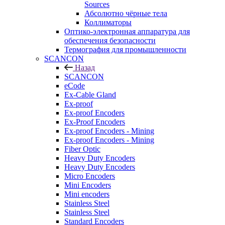
Sources
Абсолютно чёрные тела
Коллиматоры
Оптико-электронная аппаратура для
обеспечения безопасности
Термография для промышленности
SCANCON
Назад
SCANCON
eCode
Ex-Cable Gland
Ex-proof
Ex-proof Encoders
Ex-Proof Encoders
Ex-proof Encoders - Mining
Ex-proof Encoders - Mining
Fiber Optic
Heavy Duty Encoders
Heavy Duty Encoders
Micro Encoders
Mini Encoders
Mini encoders
Stainless Steel
Stainless Steel
Standard Encoders