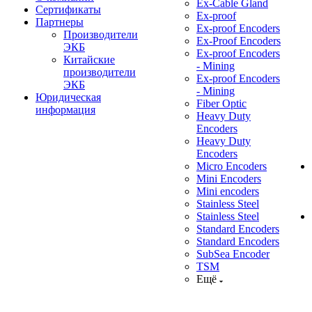
Ex-Cable Gland
Сертификаты
Ex-proof
Партнеры
Ex-proof Encoders
Производители
Ex-Proof Encoders
ЭКБ
Ex-proof Encoders
Китайские
- Mining
производители
Ex-proof Encoders
ЭКБ
- Mining
Юридическая
Fiber Optic
информация
Heavy Duty
Encoders
Heavy Duty
Encoders
Micro Encoders
Mini Encoders
Mini encoders
Stainless Steel
Stainless Steel
Standard Encoders
Standard Encoders
SubSea Encoder
TSM
Ещё