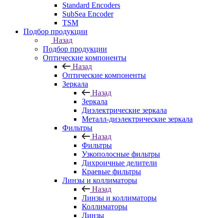
Standard Encoders
SubSea Encoder
TSM
Подбор продукции
Назад
Подбор продукции
Оптические компоненты
Назад
Оптические компоненты
Зеркала
Назад
Зеркала
Диэлектрические зеркала
Металл-диэлектрические зеркала
Фильтры
Назад
Фильтры
Узкополосные фильтры
Дихроичные делители
Краевые фильтры
Линзы и коллиматоры
Назад
Линзы и коллиматоры
Коллиматоры
Линзы