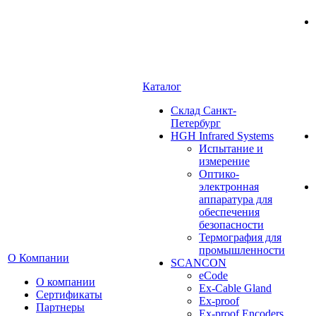
Каталог
Cклад Санкт-
Петербург
HGH Infrared Systems
Испытание и
измерение
Оптико-
электронная
аппаратура для
обеспечения
безопасности
Термография для
промышленности
О Компании
SCANCON
eCode
О компании
Ex-Cable Gland
Сертификаты
Ex-proof
Партнеры
Ex-proof Encoders