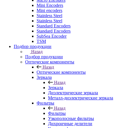
Micro Encoders
Mini Encoders
Mini encoders
Stainless Steel
Stainless Steel
Standard Encoders
Standard Encoders
SubSea Encoder
TSM
Подбор продукции
Назад
Подбор продукции
Оптические компоненты
Назад
Оптические компоненты
Зеркала
Назад
Зеркала
Диэлектрические зеркала
Металл-диэлектрические зеркала
Фильтры
Назад
Фильтры
Узкополосные фильтры
Дихроичные делители