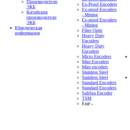
Производители
Ex-Proof Encoders
ЭКБ
Ex-proof Encoders
Китайские
- Mining
производители
Ex-proof Encoders
ЭКБ
- Mining
Юридическая
Fiber Optic
информация
Heavy Duty
Encoders
Heavy Duty
Encoders
Micro Encoders
Mini Encoders
Mini encoders
Stainless Steel
Stainless Steel
Standard Encoders
Standard Encoders
SubSea Encoder
TSM
Ещё