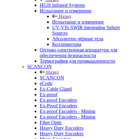
HGH Infrared Systems
Испытание и измерение
Назад
Испытание и измерение
UV-VIS-SWIR Integrating Sphere
Sources
Абсолютно чёрные тела
Коллиматоры
Оптико-электронная аппаратура для
обеспечения безопасности
Термография для промышленности
SCANCON
Назад
SCANCON
eCode
Ex-Cable Gland
Ex-proof
Ex-proof Encoders
Ex-Proof Encoders
Ex-proof Encoders - Mining
Ex-proof Encoders - Mining
Fiber Optic
Heavy Duty Encoders
Heavy Duty Encoders