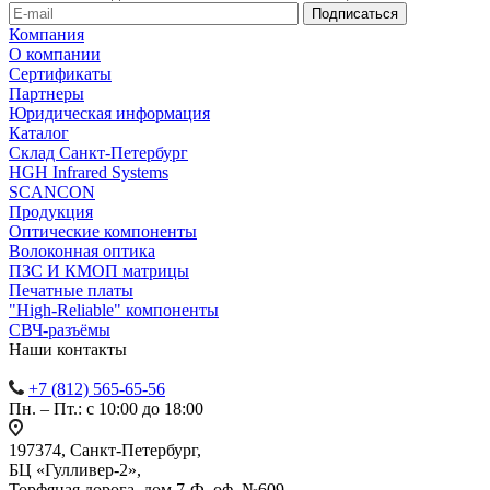
Компания
О компании
Сертификаты
Партнеры
Юридическая информация
Каталог
Cклад Санкт-Петербург
HGH Infrared Systems
SCANCON
Продукция
Оптические компоненты
Волоконная оптика
ПЗС И КМОП матрицы
Печатные платы
"High-Reliable" компоненты
СВЧ-разъёмы
Наши контакты
+7 (812) 565-65-56
Пн. – Пт.: с 10:00 до 18:00
197374, Санкт-Петербург,
БЦ «Гулливер-2»,
Торфяная дорога, дом 7-Ф, оф. №609