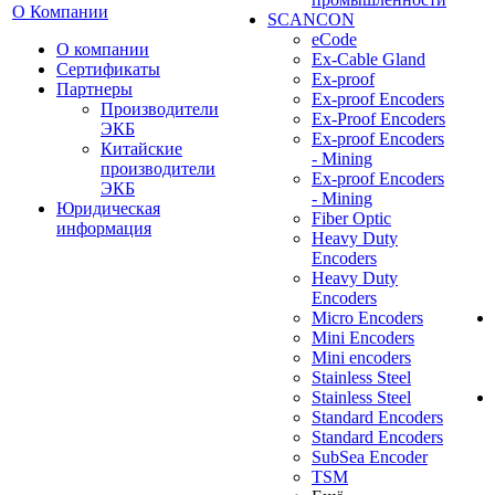
О Компании
SCANCON
eCode
О компании
Ex-Cable Gland
Сертификаты
Ex-proof
Партнеры
Ex-proof Encoders
Производители
Ex-Proof Encoders
ЭКБ
Ex-proof Encoders
Китайские
- Mining
производители
Ex-proof Encoders
ЭКБ
- Mining
Юридическая
Fiber Optic
информация
Heavy Duty
Encoders
Heavy Duty
Encoders
Micro Encoders
Mini Encoders
Mini encoders
Stainless Steel
Stainless Steel
Standard Encoders
Standard Encoders
SubSea Encoder
TSM