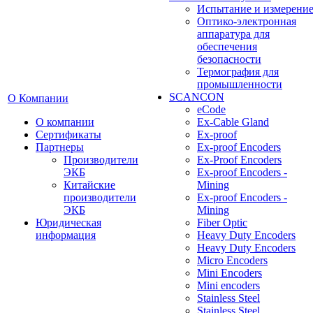
Испытание и измерени
Оптико-электронная
аппаратура для
обеспечения
безопасности
Термография для
промышленности
SCANCON
О Компании
eCode
О компании
Ex-Cable Gland
Сертификаты
Ex-proof
Партнеры
Ex-proof Encoders
Производители
Ex-Proof Encoders
ЭКБ
Ex-proof Encoders -
Китайские
Mining
производители
Ex-proof Encoders -
ЭКБ
Mining
Юридическая
Fiber Optic
информация
Heavy Duty Encoders
Heavy Duty Encoders
Micro Encoders
Mini Encoders
Mini encoders
Stainless Steel
Stainless Steel