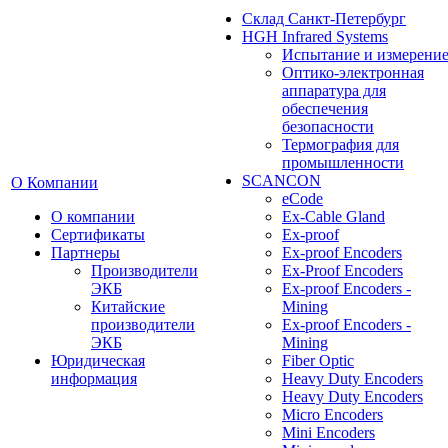
Cклад Санкт-Петербург
HGH Infrared Systems
Испытание и измерени
Оптико-электронная
аппаратура для
обеспечения
безопасности
Термография для
промышленности
SCANCON
О Компании
eCode
О компании
Ex-Cable Gland
Сертификаты
Ex-proof
Партнеры
Ex-proof Encoders
Производители
Ex-Proof Encoders
ЭКБ
Ex-proof Encoders -
Китайские
Mining
производители
Ex-proof Encoders -
ЭКБ
Mining
Юридическая
Fiber Optic
информация
Heavy Duty Encoders
Heavy Duty Encoders
Micro Encoders
Mini Encoders