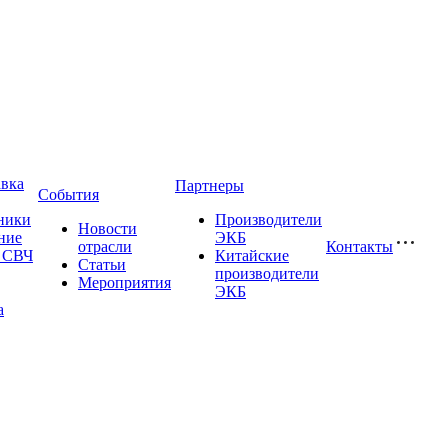
авка
Партнеры
События
ники
Производители
Новости
ние
ЭКБ
отрасли
Контакты
и СВЧ
Китайские
Статьи
производители
Мероприятия
ЭКБ
а