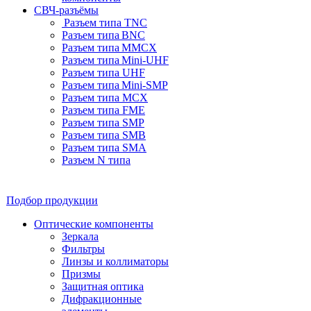
СВЧ-разъёмы
Разъем типа TNC
Разъем типа BNC
Разъем типа MMCX
Разъем типа Mini-UHF
Разъем типа UHF
Разъем типа Mini-SMP
Разъем типа MCX
Разъем типа FME
Разъем типа SMP
Разъем типа SMB
Разъем типа SMA
Разъем N типа
Подбор продукции
Оптические компоненты
Зеркала
Фильтры
Линзы и коллиматоры
Призмы
Защитная оптика
Дифракционные