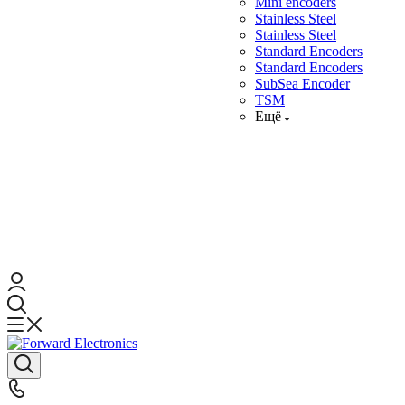
Mini encoders
Stainless Steel
Stainless Steel
Standard Encoders
Standard Encoders
SubSea Encoder
TSM
Ещё