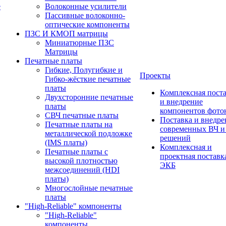
е
Волоконные усилители
Пассивные волоконно-
оптические компоненты
ПЗС И КМОП матрицы
Миниатюрные ПЗС
Матрицы
Печатные платы
Гибкие, Полугибкие и
Проекты
Гибко-жёсткие печатные
платы
Комплексная пост
Двухсторонние печатные
и внедрение
платы
компонентов фото
СВЧ печатные платы
Поставка и внедре
Печатные платы на
современных ВЧ 
металлической подложке
решений
(IMS платы)
Комплексная и
Печатные платы с
проектная поставк
высокой плотностью
ЭКБ
межсоединений (HDI
платы)
Многослойные печатные
платы
"High-Reliable" компоненты
"High-Reliable"
компоненты