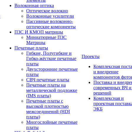
элементы
Волоконная оптика
Оптическое волокно
е
Волоконные усилители
Пассивные волоконно-
оптические компоненты
ПЗС И КМОП матрицы
Миниатюрные ПЗС
Матрицы
Печатные платы
Гибкие, Полугибкие и
Проекты
Гибко-жёсткие печатные
платы
Комплексная пост
Двухсторонние печатные
и внедрение
платы
компонентов фото
СВЧ печатные платы
Поставка и внедре
Печатные платы на
современных ВЧ 
металлической подложке
решений
(IMS платы)
Комплексная и
Печатные платы с
проектная поставк
высокой плотностью
ЭКБ
межсоединений (HDI
платы)
Многослойные печатные
платы