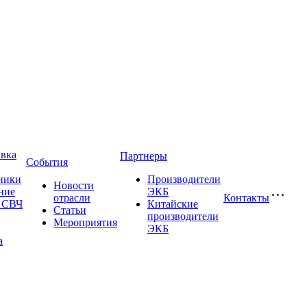
авка
Партнеры
События
ники
Производители
Новости
ние
ЭКБ
отрасли
Контакты
и СВЧ
Китайские
Статьи
производители
Мероприятия
ЭКБ
а