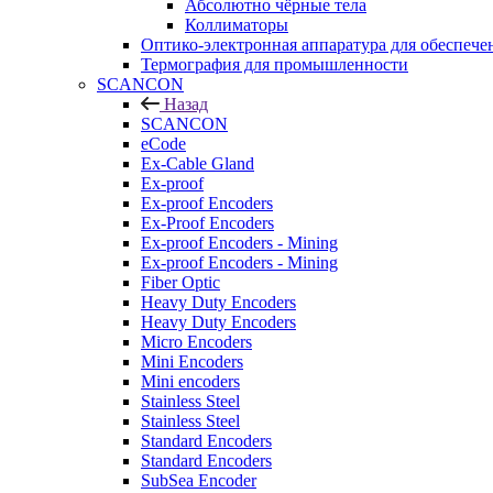
Абсолютно чёрные тела
Коллиматоры
Оптико-электронная аппаратура для обеспече
Термография для промышленности
SCANCON
Назад
SCANCON
eCode
Ex-Cable Gland
Ex-proof
Ex-proof Encoders
Ex-Proof Encoders
Ex-proof Encoders - Mining
Ex-proof Encoders - Mining
Fiber Optic
Heavy Duty Encoders
Heavy Duty Encoders
Micro Encoders
Mini Encoders
Mini encoders
Stainless Steel
Stainless Steel
Standard Encoders
Standard Encoders
SubSea Encoder