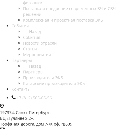
фотоники
Поставка и внедрение современных ВЧ и СВЧ
решений
Комплексная и проектная поставка ЭКБ
События
Назад
События
Новости отрасли
Статьи
Мероприятия
Партнеры
Назад
Партнеры
Производители ЭКБ
Китайские производители ЭКБ
Контакты
+7 (812) 565-65-56
197374, Санкт-Петербург,
БЦ «Гулливер-2»,
Торфяная дорога, дом 7-Ф, оф. №609