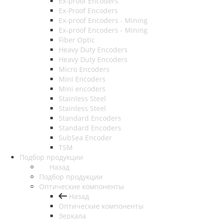
Ex-proof Encoders
Ex-Proof Encoders
Ex-proof Encoders - Mining
Ex-proof Encoders - Mining
Fiber Optic
Heavy Duty Encoders
Heavy Duty Encoders
Micro Encoders
Mini Encoders
Mini encoders
Stainless Steel
Stainless Steel
Standard Encoders
Standard Encoders
SubSea Encoder
TSM
Подбор продукции
Назад
Подбор продукции
Оптические компоненты
Назад
Оптические компоненты
Зеркала