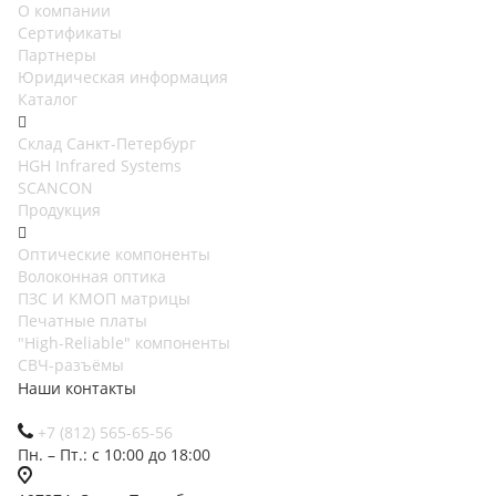
О компании
Сертификаты
Партнеры
Юридическая информация
Каталог
Cклад Санкт-Петербург
HGH Infrared Systems
SCANCON
Продукция
Оптические компоненты
Волоконная оптика
ПЗС И КМОП матрицы
Печатные платы
"High-Reliable" компоненты
СВЧ-разъёмы
Наши контакты
+7 (812) 565-65-56
Пн. – Пт.: с 10:00 до 18:00