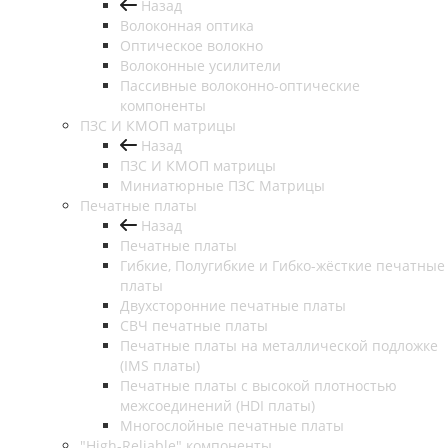
Назад
Волоконная оптика
Оптическое волокно
Волоконные усилители
Пассивные волоконно-оптические
компоненты
ПЗС И КМОП матрицы
Назад
ПЗС И КМОП матрицы
Миниатюрные ПЗС Матрицы
Печатные платы
Назад
Печатные платы
Гибкие, Полугибкие и Гибко-жёсткие печатные
платы
Двухсторонние печатные платы
СВЧ печатные платы
Печатные платы на металлической подложке
(IMS платы)
Печатные платы с высокой плотностью
межсоединений (HDI платы)
Многослойные печатные платы
"High-Reliable" компоненты