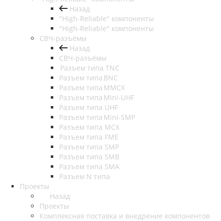
Назад
"High-Reliable" компоненты
"High-Reliable" компоненты
СВЧ-разъёмы
Назад
СВЧ-разъёмы
Разъем типа TNC
Разъем типа BNC
Разъем типа MMCX
Разъем типа Mini-UHF
Разъем типа UHF
Разъем типа Mini-SMP
Разъем типа MCX
Разъем типа FME
Разъем типа SMP
Разъем типа SMB
Разъем типа SMA
Разъем N типа
Проекты
Назад
Проекты
Комплексная поставка и внедрение компонентов