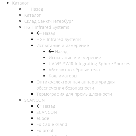
Каталог
Назад
Каталог
Cклад Санкт-Петербург
HGH Infrared Systems
Назад
HGH Infrared Systems
Испытание и измерение
Назад
Испытание и измерение
UV-VIS-SWIR Integrating Sphere Sources
Абсолютно чёрные тела
Коллиматоры
Оптико-электронная аппаратура для
обеспечения безопасности
Термография для промышленности
SCANCON
Назад
SCANCON
eCode
Ex-Cable Gland
Ex-proof