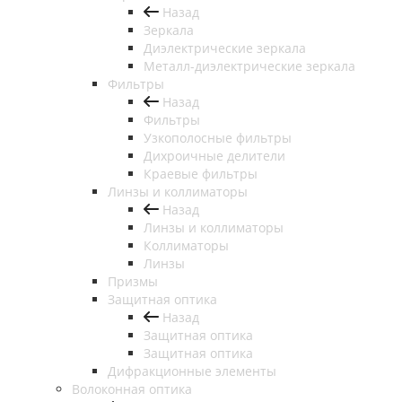
Назад
Зеркала
Диэлектрические зеркала
Металл-диэлектрические зеркала
Фильтры
Назад
Фильтры
Узкополосные фильтры
Дихроичные делители
Краевые фильтры
Линзы и коллиматоры
Назад
Линзы и коллиматоры
Коллиматоры
Линзы
Призмы
Защитная оптика
Назад
Защитная оптика
Защитная оптика
Дифракционные элементы
Волоконная оптика