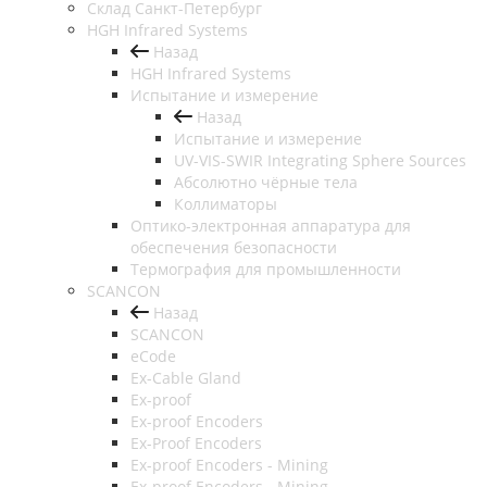
Cклад Санкт-Петербург
HGH Infrared Systems
Назад
HGH Infrared Systems
Испытание и измерение
Назад
Испытание и измерение
UV-VIS-SWIR Integrating Sphere Sources
Абсолютно чёрные тела
Коллиматоры
Оптико-электронная аппаратура для
обеспечения безопасности
Термография для промышленности
SCANCON
Назад
SCANCON
eCode
Ex-Cable Gland
Ex-proof
Ex-proof Encoders
Ex-Proof Encoders
Ex-proof Encoders - Mining
Ex-proof Encoders - Mining