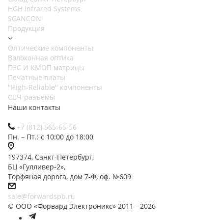
HGH Infrared Systems
SCANCON
Продукция
Оптические компоненты
Волоконная оптика
ПЗС И КМОП матрицы
Печатные платы
"High-Reliable" компоненты
СВЧ-разъёмы
Наши контакты
+7 (812) 565-65-56
Пн. – Пт.: с 10:00 до 18:00
197374, Санкт-Петербург,
БЦ «Гулливер-2»,
Торфяная дорога, дом 7-Ф, оф. №609
sale@forwardspb.ru
© ООО «Форвард Электроникс» 2011 - 2026