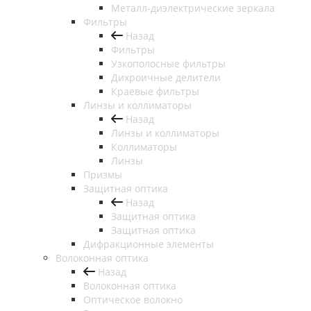
Металл-диэлектрические зеркала
Фильтры
Назад
Фильтры
Узкополосные фильтры
Дихроичные делители
Краевые фильтры
Линзы и коллиматоры
Назад
Линзы и коллиматоры
Коллиматоры
Линзы
Призмы
Защитная оптика
Назад
Защитная оптика
Защитная оптика
Дифракционные элементы
Волоконная оптика
Назад
Волоконная оптика
Оптическое волокно