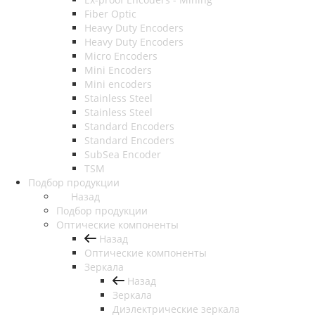
Fiber Optic
Heavy Duty Encoders
Heavy Duty Encoders
Micro Encoders
Mini Encoders
Mini encoders
Stainless Steel
Stainless Steel
Standard Encoders
Standard Encoders
SubSea Encoder
TSM
Подбор продукции
Назад
Подбор продукции
Оптические компоненты
Назад
Оптические компоненты
Зеркала
Назад
Зеркала
Диэлектрические зеркала