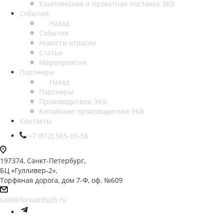
Комплексная и проектная поставка ЭКБ
События
Назад
События
Новости отрасли
Статьи
Мероприятия
Партнеры
Назад
Партнеры
Производители ЭКБ
Китайские производители ЭКБ
Контакты
+7 (812) 565-65-56
197374, Санкт-Петербург,
БЦ «Гулливер-2»,
Торфяная дорога, дом 7-Ф, оф. №609
sale@forwardspb.ru