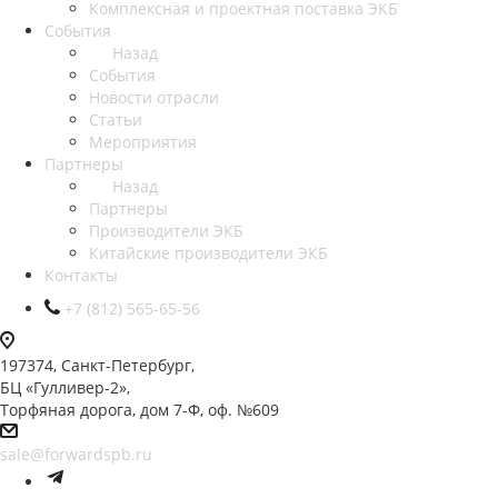
Комплексная и проектная поставка ЭКБ
События
Назад
События
Новости отрасли
Статьи
Мероприятия
Партнеры
Назад
Партнеры
Производители ЭКБ
Китайские производители ЭКБ
Контакты
+7 (812) 565-65-56
197374, Санкт-Петербург,
БЦ «Гулливер-2»,
Торфяная дорога, дом 7-Ф, оф. №609
sale@forwardspb.ru