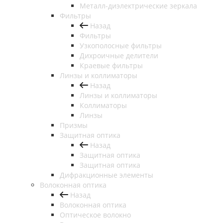
Металл-диэлектрические зеркала
Фильтры
Назад
Фильтры
Узкополосные фильтры
Дихроичные делители
Краевые фильтры
Линзы и коллиматоры
Назад
Линзы и коллиматоры
Коллиматоры
Линзы
Призмы
Защитная оптика
Назад
Защитная оптика
Защитная оптика
Дифракционные элементы
Волоконная оптика
Назад
Волоконная оптика
Оптическое волокно