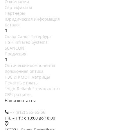
О компании
Сертификаты
Партнеры
Юридическая информация
Каталог
Cклад Санкт-Петербург
HGH Infrared Systems
SCANCON
Продукция
Оптические компоненты
Волоконная оптика
ПЗС И КМОП матрицы
Печатные платы
"High-Reliable" компоненты
СВЧ-разъёмы
Наши контакты
+7 (812) 565-65-56
Пн. – Пт.: с 10:00 до 18:00
197374, Санкт-Петербург,