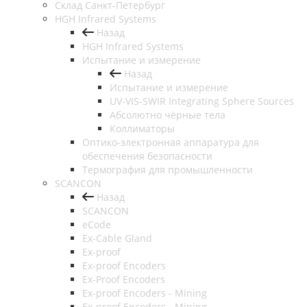
Cклад Санкт-Петербург
HGH Infrared Systems
Назад
HGH Infrared Systems
Испытание и измерение
Назад
Испытание и измерение
UV-VIS-SWIR Integrating Sphere Sources
Абсолютно чёрные тела
Коллиматоры
Оптико-электронная аппаратура для
обеспечения безопасности
Термография для промышленности
SCANCON
Назад
SCANCON
eCode
Ex-Cable Gland
Ex-proof
Ex-proof Encoders
Ex-Proof Encoders
Ex-proof Encoders - Mining
Ex-proof Encoders - Mining